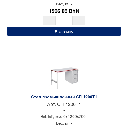
Вес, кг:
-
1906.08
BYN
-
+
В корзину
Стол промышленный СП-1200Т1
Арт.
СП-1200Т1
-
ВхШхГ, мм:
0x
1200x
700
Вес, кг:
-