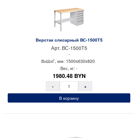
Верстак слесарный ВС-1500Т5
Арт.
ВС-1500Т5
-
ВхШхГ, мм:
1500x
630x
820
Вес, кг:
-
1980.48
BYN
-
+
В корзину