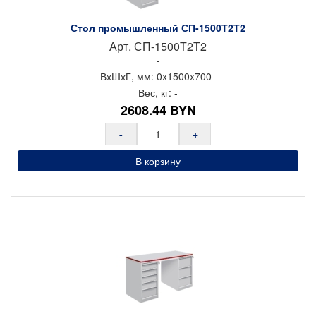
Стол промышленный СП-1500Т2Т2
Арт.
СП-1500Т2Т2
-
ВхШхГ, мм:
0x
1500x
700
Вес, кг:
-
2608.44
BYN
-
+
В корзину