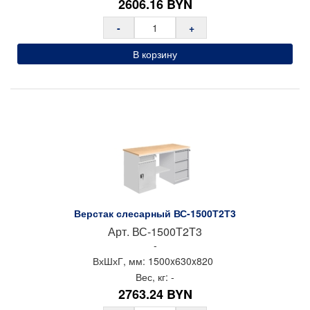
2606.16
BYN
-
+
В корзину
Верстак слесарный ВС-1500Т2Т3
Арт.
ВС-1500Т2Т3
-
ВхШхГ, мм:
1500x
630x
820
Вес, кг:
-
2763.24
BYN