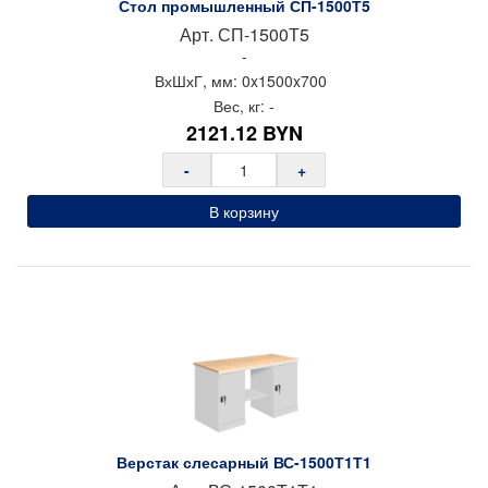
Стол промышленный СП-1500Т5
Арт.
СП-1500Т5
-
ВхШхГ, мм:
0x
1500x
700
Вес, кг:
-
2121.12
BYN
-
+
В корзину
Верстак слесарный ВС-1500Т1Т1