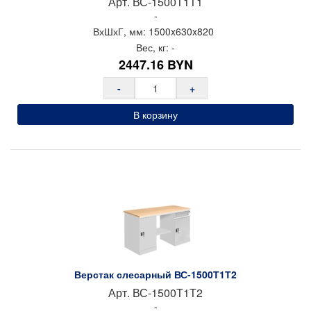
Арт.
ВС-1500Т1Т1
-
ВхШхГ, мм:
1500x
630x
820
Вес, кг:
-
2447.16
BYN
-
+
В корзину
Верстак слесарный ВС-1500Т1Т2
Арт.
ВС-1500Т1Т2
-