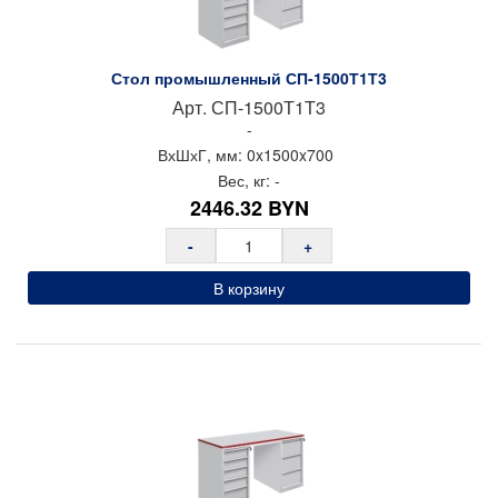
Стол промышленный СП-1500Т1Т3
Арт.
СП-1500Т1Т3
-
ВхШхГ, мм:
0x
1500x
700
Вес, кг:
-
2446.32
BYN
-
+
В корзину