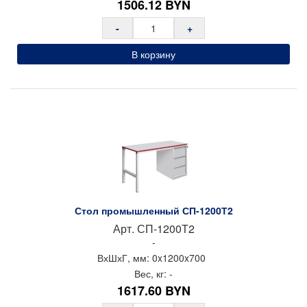
1506.12
BYN
-
+
В корзину
Стол промышленный СП-1200Т2
Арт.
СП-1200Т2
-
ВхШхГ, мм:
0x
1200x
700
Вес, кг:
-
1617.60
BYN