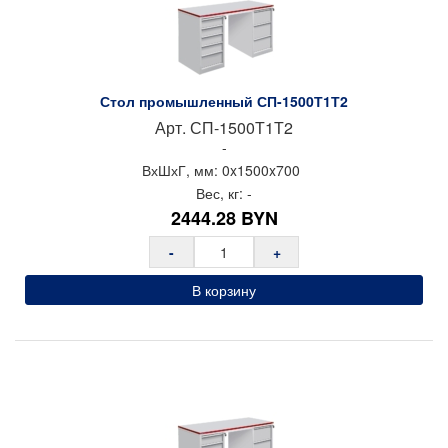
Стол промышленный СП-1500Т1Т2
Арт.
СП-1500Т1Т2
-
ВхШхГ, мм:
0x
1500x
700
Вес, кг:
-
2444.28
BYN
-
+
В корзину