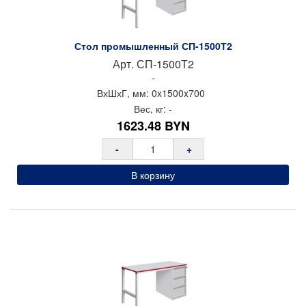
Стол промышленный СП-1500Т2
Арт.
СП-1500Т2
-
ВхШхГ, мм:
0x
1500x
700
Вес, кг:
-
1623.48
BYN
-
+
В корзину