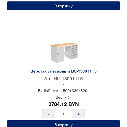
В корзину
Верстак слесарный ВС-1500Т1Т5
Арт.
ВС-1500Т1Т5
-
ВхШхГ, мм:
1500x
630x
820
Вес, кг:
-
2784.12
BYN
-
+
В корзину