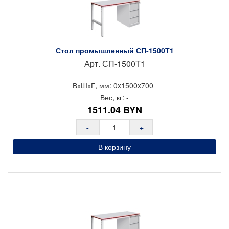
Стол промышленный СП-1500Т1
Арт.
СП-1500Т1
-
ВхШхГ, мм:
0x
1500x
700
Вес, кг:
-
1511.04
BYN
-
+
В корзину