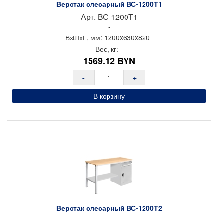
Верстак слесарный ВС-1200Т1
Верстаки слесарные Gresson
Арт.
ВС-1200Т1
Верстаки мобильные LOGITEX (TROLEX XS) ДВК
-
Столы инструментальные WOKER PRO ДВК
ВхШхГ, мм:
1200x
630x
820
Вес, кг:
-
Столы производственные МЕТЕХ
1569.12
BYN
Столы промышленные Gresson
-
+
Двухуровневые столы Gresson
Островные столы Gresson
В корзину
Верстаки и столы производственные Металл-завод
Складные верстаки и козлы строительные Стелла-
техник
Светильники для столов и рабочих мест ДВК
Рабочие панели и экраны WOKER ДВК
Комплектующие WOKER ДВК
Комплектующие SMART ДВК
Комплектующие COMBAT ДВК
Верстак слесарный ВС-1200Т2