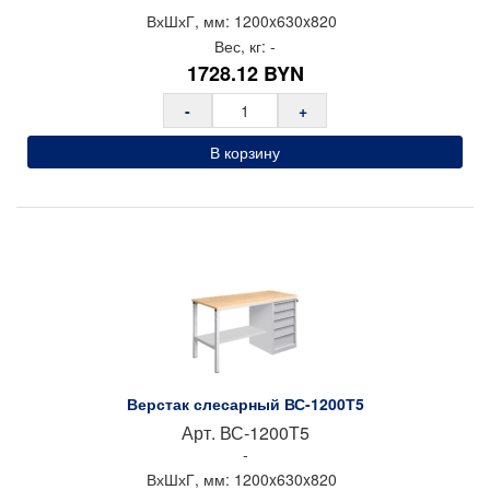
Шкафы металлические
ВхШхГ, мм:
1200x
630x
820
Вес, кг:
-
Сейфы
1728.12
BYN
Рабочие стулья
-
+
Тележки ручные для перевозки грузов
В корзину
Колеса и колесные опоры
Аксессуары для сварки
Контейнеры производственные
Грузоподъемное оборудование
Нестандартные изделия
Платформы подкатные SF
Верстак слесарный ВС-1200Т5
Арт.
ВС-1200Т5
-
ВхШхГ, мм:
1200x
630x
820