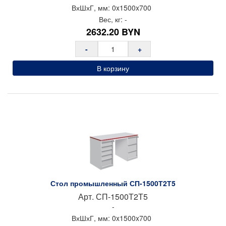
ВхШхГ, мм:
0x
1500x
700
Вес, кг:
-
2632.20
BYN
-
+
В корзину
Стол промышленный СП-1500Т2Т5
Арт.
СП-1500Т2Т5
-
ВхШхГ, мм:
0x
1500x
700