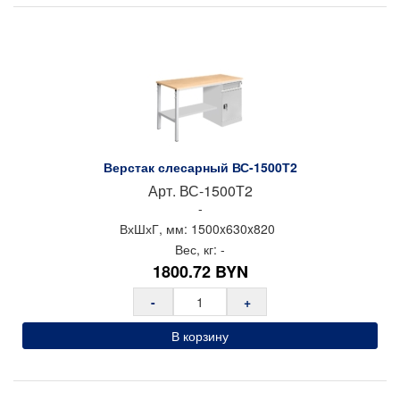
Верстак слесарный ВС-1500Т2
Арт.
ВС-1500Т2
-
ВхШхГ, мм:
1500x
630x
820
Вес, кг:
-
1800.72
BYN
-
+
В корзину