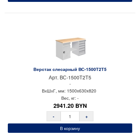
Верстак слесарный ВС-1500Т2Т5
Арт.
ВС-1500Т2Т5
-
ВхШхГ, мм:
1500x
630x
820
Вес, кг:
-
2941.20
BYN
-
+
В корзину