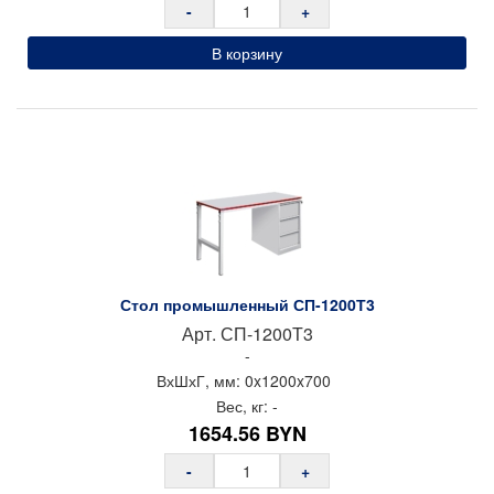
-
+
В корзину
Стол промышленный СП-1200Т3
Арт.
СП-1200Т3
-
ВхШхГ, мм:
0x
1200x
700
Вес, кг:
-
1654.56
BYN
-
+