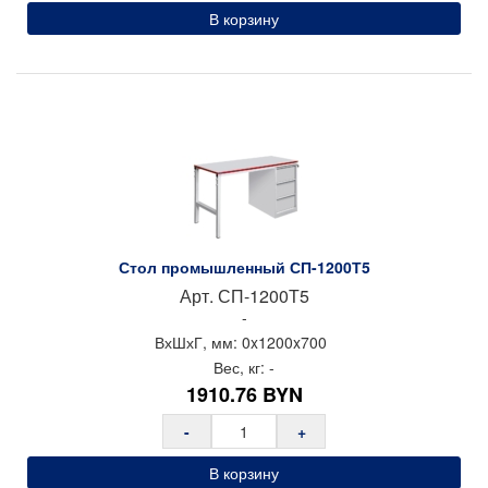
В корзину
Стол промышленный СП-1200Т5
Арт.
СП-1200Т5
-
ВхШхГ, мм:
0x
1200x
700
Вес, кг:
-
1910.76
BYN
-
+
В корзину