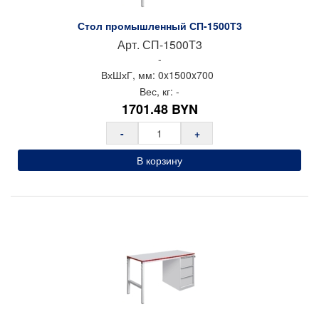
Стол промышленный СП-1500Т3
Арт.
СП-1500Т3
-
ВхШхГ, мм:
0x
1500x
700
Вес, кг:
-
1701.48
BYN
-
+
В корзину