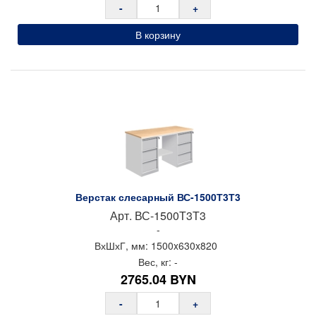
-
+
В корзину
Верстак слесарный ВС-1500Т3Т3
Арт.
ВС-1500Т3Т3
-
ВхШхГ, мм:
1500x
630x
820
Вес, кг:
-
2765.04
BYN
-
+