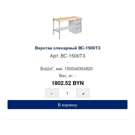
Верстак слесарный ВС-1500Т3
Арт.
ВС-1500Т3
-
ВхШхГ, мм:
1500x
630x
820
Вес, кг:
-
1802.52
BYN
-
+
В корзину