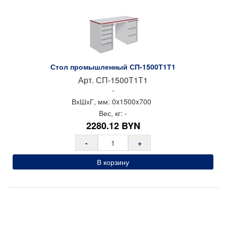
Стол промышленный СП-1500Т1Т1
Арт.
СП-1500Т1Т1
-
ВхШхГ, мм:
0x
1500x
700
Вес, кг:
-
2280.12
BYN
-
+
В корзину