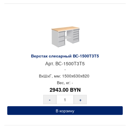
Верстак слесарный ВС-1500Т3Т5
Арт.
ВС-1500Т3Т5
-
ВхШхГ, мм:
1500x
630x
820
Вес, кг:
-
2943.00
BYN
-
+
В корзину