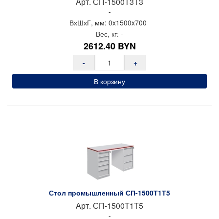
Арт.
СП-1500Т3Т3
-
ВхШхГ, мм:
0x
1500x
700
Вес, кг:
-
2612.40
BYN
-
+
В корзину
Стол промышленный СП-1500Т1Т5
Арт.
СП-1500Т1Т5
-