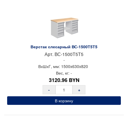
Верстак слесарный ВС-1500Т5Т5
Арт.
ВС-1500Т5Т5
-
ВхШхГ, мм:
1500x
630x
820
Вес, кг:
-
3120.96
BYN
-
+
В корзину