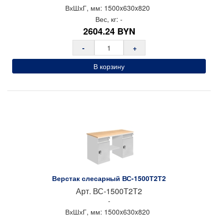
ВхШхГ, мм:
1500x
630x
820
Вес, кг:
-
2604.24
BYN
-
+
В корзину
Верстак слесарный ВС-1500Т2Т2
Арт.
ВС-1500Т2Т2
-
ВхШхГ, мм:
1500x
630x
820