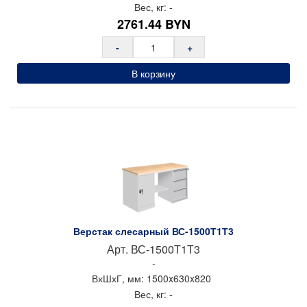
Вес, кг:
-
2761.44
BYN
-
+
В корзину
Верстак слесарный ВС-1500Т1Т3
Арт.
ВС-1500Т1Т3
-
ВхШхГ, мм:
1500x
630x
820
Вес, кг:
-