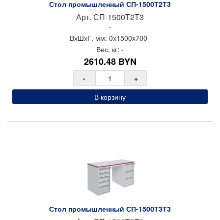
Стол промышленный СП-1500Т2Т3
Арт.
СП-1500Т2Т3
-
ВхШхГ, мм:
0x
1500x
700
Вес, кг:
-
2610.48
BYN
-
+
В корзину
Стол промышленный СП-1500Т3Т3