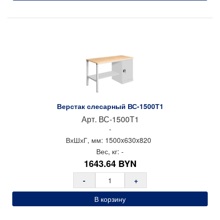
Верстак слесарный ВС-1500Т1
Арт.
ВС-1500Т1
-
ВхШхГ, мм:
1500x
630x
820
Вес, кг:
-
1643.64
BYN
-
+
В корзину