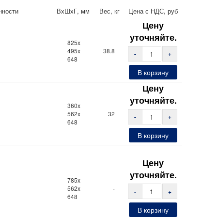
нности
ВхШхГ, мм
Вес, кг
Цена с НДС, руб
Цену
уточняйте.
825x
495x
38.8
-
+
648
В корзину
Цену
уточняйте.
360x
562x
32
-
+
648
В корзину
Цену
уточняйте.
785x
562x
-
-
+
648
В корзину