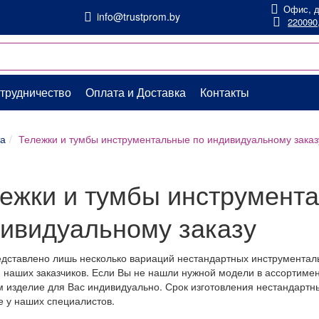
Офис, д
info@trustprom.by
220090,
трудничество
Оплата и Доставка
Контакты
та
Тележки и тумбы инструментальные по индивидуальному заказ
ежки и тумбы инструмент
ивидуальному заказу
дставлено лишь несколько вариаций нестандартных инструменталь
 наших заказчиков. Если Вы не нашли нужной модели в ассортим
м изделие для Вас индивидуально. Срок изготовления нестандартн
е у наших специалистов.