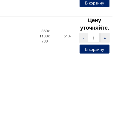
В корзину
Цену
уточняйте.
860x
1130x
51.4
-
+
700
В корзину