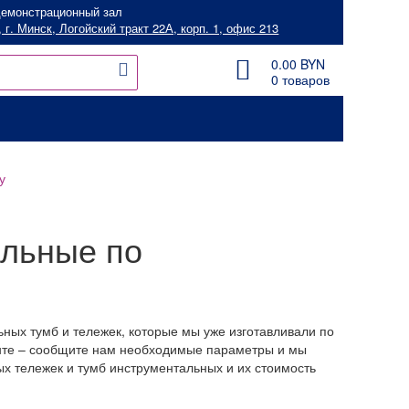
емонстрационный зал
 г. Минск, Логойский тракт 22А, корп. 1, офис 213
0.00
BYN
0 товаров
у
альные по
ных тумб и тележек, которые мы уже изготавливали по
енте – сообщите нам необходимые параметры и мы
ых тележек и тумб инструментальных и их стоимость