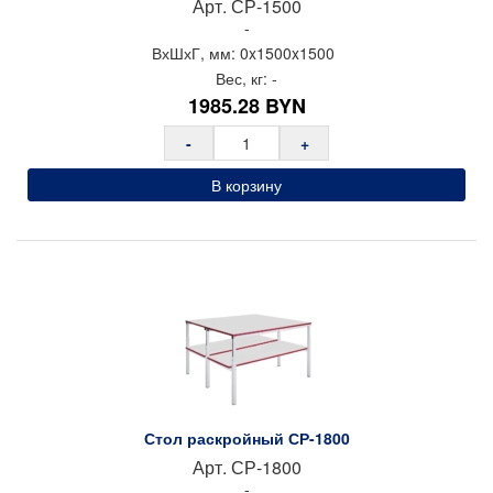
Арт.
СР-1500
Перфорированные панели, подвесы и крюки
-
ВхШхГ, мм:
0x
1500x
1500
Хранение метизов и мелких деталей
Вес, кг:
-
Пластиковые лотки и ячейки
1985.28
BYN
Стеллажи металлические
-
+
Шкафы металлические
В корзину
Сейфы
Рабочие стулья
Тележки ручные для перевозки грузов
Колеса и колесные опоры
Аксессуары для сварки
Контейнеры производственные
Грузоподъемное оборудование
Нестандартные изделия
Стол раскройный СР-1800
Арт.
СР-1800
Платформы подкатные SF
-