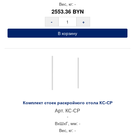
Вес, кг:
-
2553.36
BYN
-
+
В корзину
Комплект стоек раскройного стола КС-СР
Арт.
КС-СР
-
ВхШхГ, мм:
-
Вес, кг:
-