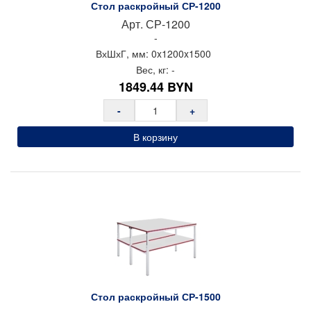
Стол раскройный СР-1200
Столы радиомонтажника Gresson
Арт.
СР-1200
Столы мобильные компьютерные Gresson
-
ВхШхГ, мм:
0x
1200x
1500
Столы диспетчера Gresson
Вес, кг:
-
Дополнительное оснащение рабочих мест Gresson
1849.44
BYN
Столы рабочие Стандарт GEFESD (Россия)
-
+
Столы рабочие Атлант GEFESD (Россия)
В корзину
Столы рабочие Каскад GEFESD (Россия)
Столы рабочие Монолит GEFESD (Россия)
Верстаки слесарные и столы промышленные
Шкафы инструментальные
Тележки и тумбы для инструмента
Тумбы, шкафы и тележки диагностические /
серверные
Антистатическая мебель ESD
Стол раскройный СР-1500
Мебель для чистых помещений