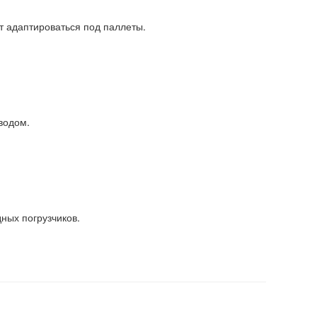
т адаптироваться под паллеты.
водом.
ных погрузчиков.