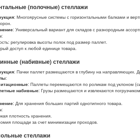
нтальные (полочные) стеллажи
рукция
: Многоярусные системы с горизонтальными балками и верт
торон.
нение
: Универсальный вариант для складов с разнородным ассор
ы
:
ость: регулировка высоты полок под размер паллет.
рый доступ к любой единице товара.
бинные (набивные) стеллажи
рукция
: Пачки паллет размещаются в глубину на направляющих. Д
пы
:
витационные
: Паллеты перемещаются по роликам под уклоном (с
летные набивные
: Грузы размещаются и извлекаются погрузчиком
нение
: Для хранения больших партий однотипного товара.
ы
:
кая плотность хранения.
омия площади за счет минимизации проходов.
сольные стеллажи