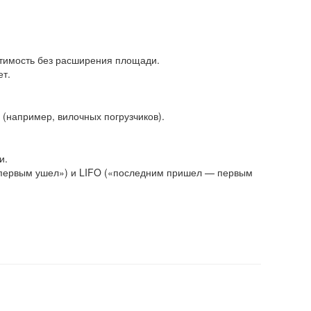
стимость без расширения площади.
ет.
(например, вилочных погрузчиков).
и.
первым ушел») и LIFO («последним пришел — первым