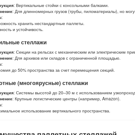
рукция
: Вертикальные стойки с консольными балками.
нение
: Для длинномерных грузов (трубы, пиломатериалы), но могу
ы
:
ожность хранить нестандартные паллеты.
ность и устойчивость.
бильные стеллажи
рукция
: Секции на рельсах с механическим или электрическим при
нение
: Для архивов или складов с ограниченной площадью.
ы
:
омия до 50% пространства за счет перемещения секций.
отные (многоярусные) стеллажи
рукция
: Системы высотой до 20–30 м с использованием узкопроход
нение
: Крупные логистические центры (например, Amazon).
ы
:
имальное использование вертикального пространства.
мущества паллетных стеллажей