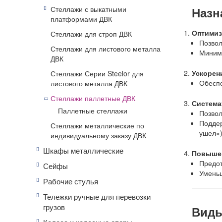
Назн
Стеллажи с выкатными
платформами ДВК
Оптимиз
Стеллажи для строп ДВК
Позвол
Стеллажи для листового металла
Миними
ДВК
Ускорен
Стеллажи Серии Steelor для
Обеспе
листового металла ДВК
Стеллажи паллетные ДВК
Система
Паллетные стеллажи
Позвол
Поддер
Стеллажи металлические по
ушел»)
индивидуальному заказу ДВК
Шкафы металлические
Повышен
Предот
Сейфы
Уменьш
Рабочие стулья
Тележки ручные для перевозки
грузов
Виды