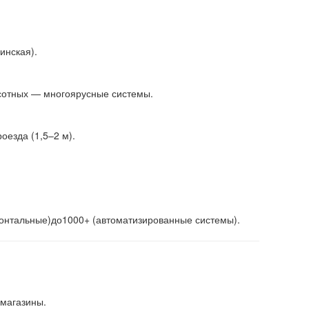
инская).
ысотных — многоярусные системы.
оезда (1,5–2 м).
онтальные
)
до
1000+ (автоматизированные системы).
 магазины.