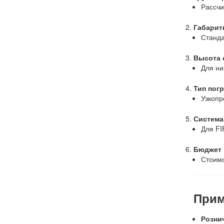
Рассчи
Габарит
Станда
Высота 
Для ни
Тип пог
Узкопр
Система
Для FI
Бюджет
Стоимо
Прим
Розни