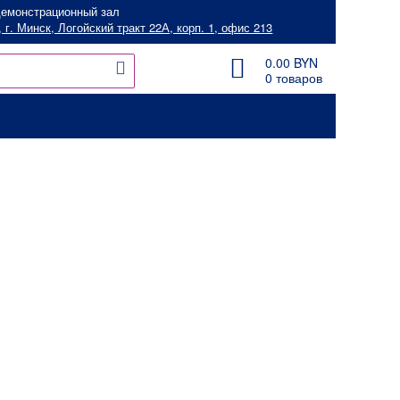
емонстрационный зал
 г. Минск, Логойский тракт 22А, корп. 1, офис 213
0.00
BYN
0 товаров