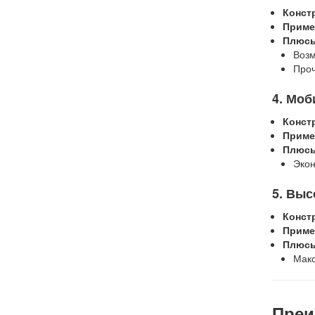
Конст
Приме
Плюс
Возм
Проч
4. Мо
Конст
Приме
Плюс
Экон
5. Выс
Конст
Приме
Плюс
Макс
Преи