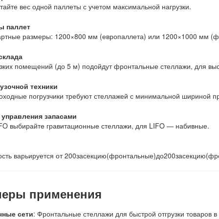
тайте вес одной паллеты с учетом максимальной нагрузки.
ы паллет
ртные размеры: 1200×800 мм (европаллета) или 1200×1000 мм (ф
склада
зких помещений (до 5 м) подойдут фронтальные стеллажи, для в
рузочной техники
оходные погрузчики требуют стеллажей с минимальной шириной пр
 управления запасами
FO выбирайте гравитационные стеллажи, для LIFO — набивные.
сть варьируется от
200засекцию(фронтальные)до
200
засекцию
(
фр
еры применения
чные сети
: Фронтальные стеллажи для быстрой отгрузки товаров в