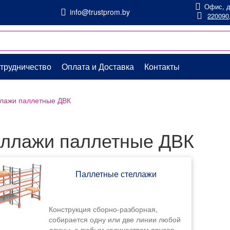
Офис, д
info@trustprom.by
220090,
трудничество
Оплата и Доставка
Контакты
лажи паллетные ДВК
ллажи паллетные ДВК
Паллетные стеллажи
Конструкция сборно-разборная,
собирается одну или две линии любой
длины, с любым количеством ярусов.