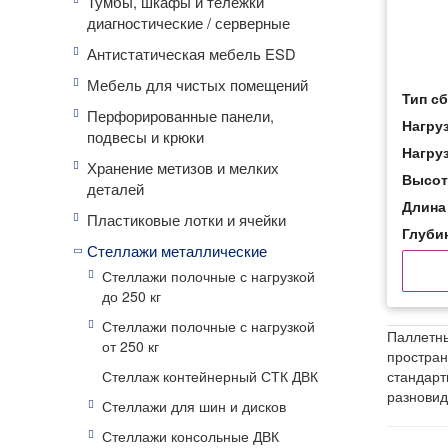
Тумбы, шкафы и тележки
диагностические / серверные
Антистатическая мебель ESD
Мебель для чистых помещений
Тип с
Перфорированные панели,
Нагруз
подвесы и крюки
Нагруз
Хранение метизов и мелких
Высот
деталей
Длина
Пластиковые лотки и ячейки
Глуби
Стеллажи металлические
Стеллажи полочные с нагрузкой
до 250 кг
Стеллажи полочные с нагрузкой
Паллетны
от 250 кг
простран
стандарт
Стеллаж контейнерный СТК ДВК
разновид
Стеллажи для шин и дисков
Стеллажи консольные ДВК