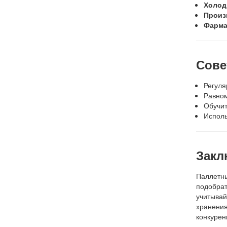
Холод
Произ
Фарма
Сове
Регуля
Равном
Обучит
Исполь
Закл
Паллетны
подобрат
учитывай
хранения
конкурен