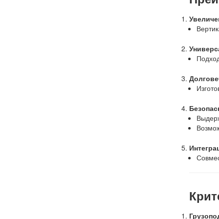
Увеличе
Вертик
Универс
Подход
Долгове
Изгото
Безопас
Выдерж
Возмож
Интегра
Совмес
Крит
Грузопо