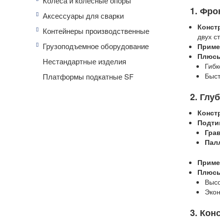
Колеса и колесные опоры
1. Фро
Аксессуары для сварки
Конст
Контейнеры производственные
двух с
Грузоподъемное оборудование
Приме
Плюс
Нестандартные изделия
Гибк
Быст
Платформы подкатные SF
2. Глу
Конст
Подти
Гра
Пал
Приме
Плюс
Высо
Экон
3. Кон