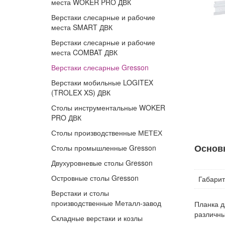
места WOKER PRO ДВК
Верстаки слесарные и рабочие
места SMART ДВК
Верстаки слесарные и рабочие
места COMBAT ДВК
Верстаки слесарные Gresson
Верстаки мобильные LOGITEX
(TROLEX XS) ДВК
Столы инструментальные WOKER
PRO ДВК
Столы производственные МЕТЕХ
Основ
Столы промышленные Gresson
Двухуровневые столы Gresson
Островные столы Gresson
Габари
Верстаки и столы
производственные Металл-завод
Планка д
различны
Складные верстаки и козлы