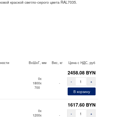
ковой краской светло-серого цвета RAL7035.
нности
ВхШхГ, мм
Вес, кг
Цена с НДС, руб
2458.08
BYN
0x
-
+
1800x
-
700
В корзину
1617.60
BYN
0x
-
+
1200x
-