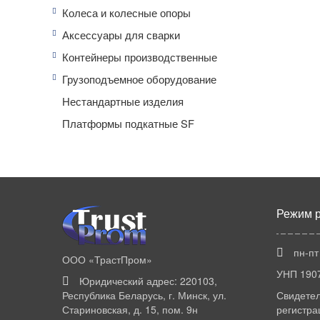
Колеса и колесные опоры
Аксессуары для сварки
Контейнеры производственные
Грузоподъемное оборудование
Нестандартные изделия
Платформы подкатные SF
Режим 
пн-пт
ООО «ТрастПром»
УНП 190
Юридический адрес: 220103,
Республика Беларусь, г. Минск, ул.
Свидетел
Стариновская, д. 15, пом. 9н
регистра