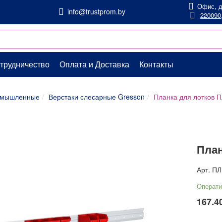
Офис, д
info@trustprom.by
220090,
трудничество
Оплата и Доставка
Контакты
ромышленные
Верстаки слесарные Gresson
Планка для лотков 
План
Арт.
ПЛ
Операти
167.4