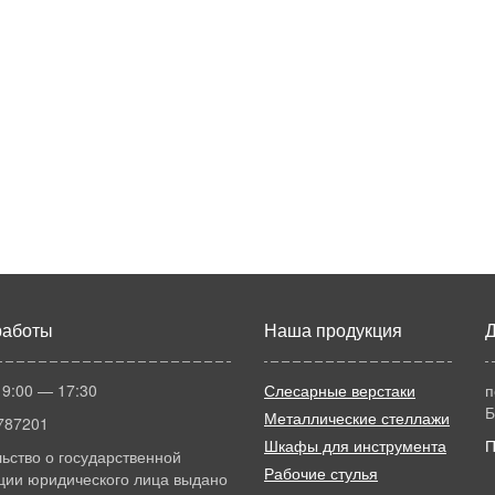
работы
Наша продукция
Д
 9:00 — 17:30
Слесарные верстаки
п
Б
Металлические стеллажи
787201
Шкафы для инструмента
П
ьство о государственной
Рабочие стулья
ции юридического лица выдано