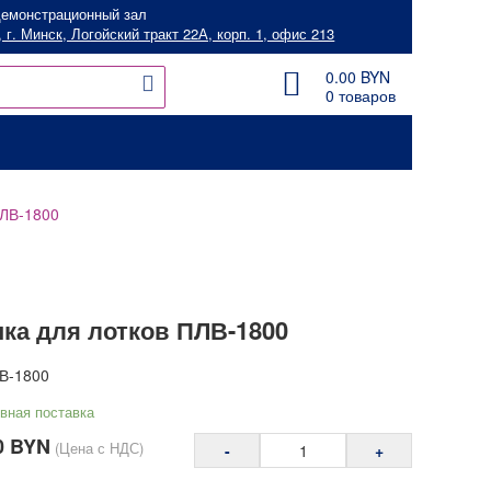
емонстрационный зал
 г. Минск, Логойский тракт 22А, корп. 1, офис 213
0.00
BYN
0 товаров
ПЛВ-1800
ка для лотков ПЛВ-1800
В-1800
вная поставка
0
BYN
(Цена с НДС)
-
+