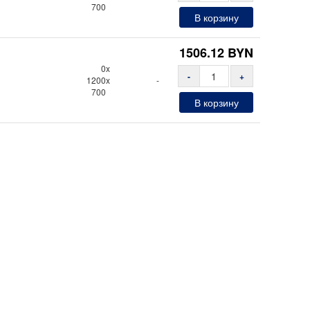
700
В корзину
1506.12
BYN
0x
-
+
1200x
-
700
В корзину