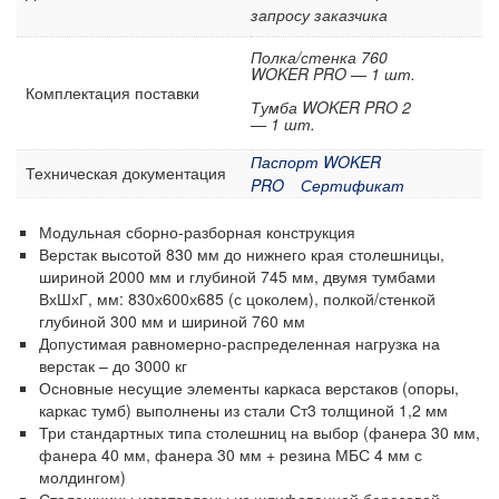
Стеллажи металлические
запросу заказчика
Шкафы металлические
Полка/стенка 760
WOKER PRO — 1 шт.
Сейфы
Комплектация поставки
Тумба WOKER PRO 2
Рабочие стулья
— 1 шт.
Тележки ручные для перевозки грузов
Паспорт WOKER
Техническая документация
Колеса и колесные опоры
PRO
Сертификат
Аксессуары для сварки
Модульная сборно-разборная конструкция
Контейнеры производственные
Верстак высотой 830 мм до нижнего края столешницы,
шириной 2000 мм и глубиной 745 мм, двумя тумбами
Грузоподъемное оборудование
ВхШхГ, мм: 830х600х685 (с цоколем), полкой/стенкой
Нестандартные изделия
глубиной 300 мм и шириной 760 мм
Допустимая равномерно-распределенная нагрузка на
Платформы подкатные SF
верстак – до 3000 кг
Основные несущие элементы каркаса верстаков (опоры,
каркас тумб) выполнены из стали Ст3 толщиной 1,2 мм
Три стандартных типа столешниц на выбор (фанера 30 мм,
фанера 40 мм, фанера 30 мм + резина МБС 4 мм с
молдингом)