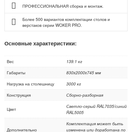
ПРОФЕССИОНАЛЬНАЯ сборка и монтаж.
Аксессуары для верстаков Gresson
Аксессуары для столов промышленных Gresson
Более 500 вариантов комплектации столов и
Оборудование для дымоудаления и фильтрации
верстаков серии WOKER PRO.
воздуха
Нестандартные верстаки, столы по индивидуальному
Основные характеристики:
заказу
Шкафы инструментальные
Вес
139.1 кг
Тележки и тумбы для инструмента
Габариты
830x2000x745 мм
Тумбы, шкафы и тележки диагностические /
серверные
Нагрузка на столешницу
3000 кг
Антистатическая мебель ESD
Конструкция
Сборно-разборная
Мебель для чистых помещений
Светло-серый RAL7035/синий
Перфорированные панели, подвесы и крюки
Цвет
RAL5005
Хранение метизов и мелких деталей
Комплектация может быть
Пластиковые лотки и ячейки
Дополнительно
изменена или доработана по