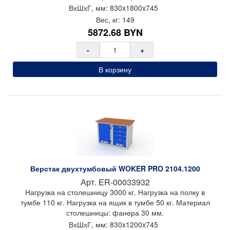
разгрузки/погрузки
ВхШхГ, мм:
830x
1800x
745
Нагрузка на нижнюю полку до 30 кг
Вес, кг:
149
Цвет: светло-серый (RAL 7035), синий (RAL 5005)
5872.68
BYN
Покрытие: порошковое
Гарантия: 2 года
-
+
Производитель: Предприятие ДВК
Страна производства: Россия
В корзину
Импортер в РБ: ООО «ТрастПром»
Верстак двухтумбовый WOKER PRO 2104.1200
Арт.
ER-00033932
Нагрузка на столешницу 3000 кг. Нагрузка на полку в
тумбе 110 кг. Нагрузка на ящик в тумбе 50 кг. Материал
столешницы: фанера 30 мм.
ВхШхГ, мм:
830x
1200x
745