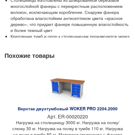
Столешницы изготовлены из шлифованной березовой
многослойной фанеры с перекрестным расположением
волокон, исключающим коробление. Снаружи фанера
обработана влагостойким антисептиком цвета «красное
дерево», что придает фанере повышенную влагостойкость
и более темный цвет
Крепление тумб и опор к столешницам производится через
специальные резьбовые втулки М10, которые установлены
в столешницы снизу
Похожие товары
Выдвижные ящики имеют полезную площадь ШхГ, мм:
459х612, что соответствует размерности 27Ех36Е под
систему органайзеров, а также три типоразмера по высоте:
65, 135, 275 мм
Направляющие ящиков телескопические на развернутом
подшипнике, полного выдвижения с фиксатором в
закрытом положении, рассчитаны на 80 000 циклов по
DIN15338, высота профиля 45, 7 мм, материал:
оцинкованная сталь
Максимальная статическая нагрузка на выдвижной ящик –
Верстак двухтумбовый WOKER PRO 2204.2000
до 50 кг (при установке дополнительного комплекта
Арт.
ER-00020220
направляющих – до 100 кг)
Нагрузка на столешницу 3000 кг. Нагрузка на полку/
Все ящики запираются на единый цилиндрический замок
стенку 30 кг. Нагрузка на полку в тумбе 110 кг. Нагрузка
(Германия), секретность 2000 комбинаций (2 ключа в
на ящик в тумбе 50 кг. Материал столешницы: фанера