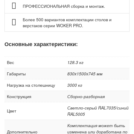
ПРОФЕССИОНАЛЬНАЯ сборка и монтаж.
Аксессуары для верстаков Gresson
Аксессуары для столов промышленных Gresson
Более 500 вариантов комплектации столов и
Оборудование для дымоудаления и фильтрации
верстаков серии WOKER PRO.
воздуха
Нестандартные верстаки, столы по индивидуальному
Основные характеристики:
заказу
Шкафы инструментальные
Вес
128.3 кг
Тележки и тумбы для инструмента
Габариты
830x1500x745 мм
Тумбы, шкафы и тележки диагностические /
серверные
Нагрузка на столешницу
3000 кг
Антистатическая мебель ESD
Конструкция
Сборно-разборная
Мебель для чистых помещений
Светло-серый RAL7035/синий
Перфорированные панели, подвесы и крюки
Цвет
RAL5005
Хранение метизов и мелких деталей
Комплектация может быть
Пластиковые лотки и ячейки
Дополнительно
изменена или доработана по