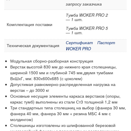
Стеллажи металлические
запросу заказчика
Шкафы металлические
Тумба WOKER PRO 2
— 1 шт.
Сейфы
Комплектация поставки
Тумба WOKER PRO 5
Рабочие стулья
— 1 шт.
Тележки ручные для перевозки грузов
Сертификат
Паспорт
Техническая документация
Колеса и колесные опоры
WOKER PRO
Аксессуары для сварки
Модульная сборно-разборная конструкция
Контейнеры производственные
Верстак высотой 830 мм до нижнего края столешницы,
шириной 1500 мм и глубиной 745 мм,двумя тумбами
Грузоподъемное оборудование
ВхШхГ, мм: 830х600х685 (с цоколем)
Нестандартные изделия
Допустимая равномерно-распределенная нагрузка на
верстак – до 3000 кг
Платформы подкатные SF
Основные несущие элементы каркаса верстаков (опоры,
каркас тумб) выполнены из стали Ст3 толщиной 1,2 мм
Три стандартных типа столешниц на выбор (фанера 30 мм,
фанера 40 мм, фанера 30 мм + резина МБС 4 мм с
молдингом)
Столешницы изготовлены из шлифованной березовой