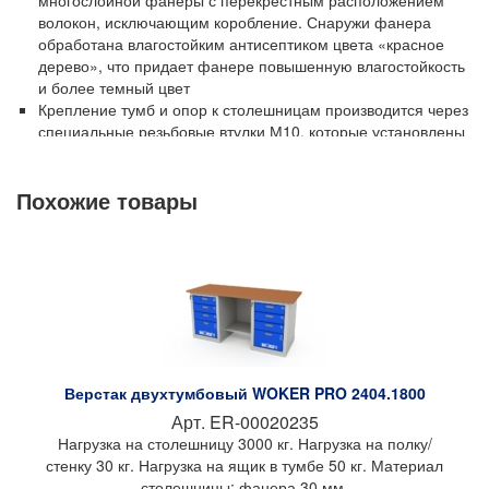
многослойной фанеры с перекрестным расположением
волокон, исключающим коробление. Снаружи фанера
обработана влагостойким антисептиком цвета «красное
дерево», что придает фанере повышенную влагостойкость
и более темный цвет
Крепление тумб и опор к столешницам производится через
специальные резьбовые втулки М10, которые установлены
в столешницы снизу
Выдвижные ящики имеют полезную площадь ШхГ, мм:
Похожие товары
459х612, что соответствует размерности 27Ех36Е под
систему органайзеров, а также три типоразмера по высоте:
65, 135, 275 мм
Направляющие ящиков телескопические на развернутом
подшипнике, полного выдвижения с фиксатором в
закрытом положении, рассчитаны на 80 000 циклов по
DIN15338, высота профиля 45, 7 мм, материал:
оцинкованная сталь
Максимальная статическая нагрузка на выдвижной ящик –
до 50 кг (при установке дополнительного комплекта
Верстак двухтумбовый WOKER PRO 2404.1800
направляющих – до 100 кг)
Арт.
ER-00020235
Все ящики запираются на единый цилиндрический замок
Нагрузка на столешницу 3000 кг. Нагрузка на полку/
(Германия), секретность 2000 комбинаций (2 ключа в
стенку 30 кг. Нагрузка на ящик в тумбе 50 кг. Материал
комплекте)
столешницы: фанера 30 мм.