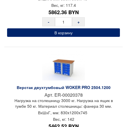
Цвет: светло-серый (RAL 7035), синий (RAL 5005)
Вес, кг:
117.4
Покрытие: порошковое
5862.36
BYN
Гарантия: 2 года
-
+
Производитель: Предприятие ДВК
В корзину
Страна производства: Россия
Импортер в РБ: ООО «ТрастПром»
Верстак двухтумбовый WOKER PRO 2504.1200
Арт.
ER-00020378
Нагрузка на столешницу 3000 кг. Нагрузка на ящик в
тумбе 50 кг. Материал столешницы: фанера 30 мм.
ВхШхГ, мм:
830x
1200x
745
Вес, кг:
142
5462.52
BYN