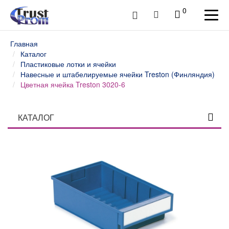
0
Главная
Каталог
Пластиковые лотки и ячейки
Навесные и штабелируемые ячейки Treston (Финляндия)
Цветная ячейка Treston 3020-6
КАТАЛОГ
Столы профессиональные
Верстаки слесарные и столы промышленные
Шкафы инструментальные
Тележки и тумбы для инструмента
Тумбы, шкафы и тележки диагностические /
серверные