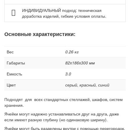
Колеса и колесные опоры
ИНДИВИДУАЛЬНЫЙ подход: техническая
Аксессуары для сварки
доработка изделий, гибкие условия оплаты.
Контейнеры производственные
Грузоподъемное оборудование
Основные характеристики:
Нестандартные изделия
Платформы подкатные SF
Вес
0.26 кг
Габариты
82x186x300 мм
Емкость
3.0
Цвет
серый, красный, синий
Подходят для всех стандартных стеллажей, шкафов, систем
хранения.
Ячейки могут надежно устанавливаться друг на друга, даже
если имеют разную глубину (но одинаковую ширину).
Ячейки могут быть разделены внутри с помощью перегородок.