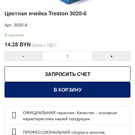
Антистатическая мебель ESD
Цветная ячейка Treston 3020-6
Мебель для чистых помещений
Перфорированные панели, подвесы и крюки
Арт.
3020-6
Хранение метизов и мелких деталей
В наличии
Пластиковые лотки и ячейки
14.28
BYN
(Цена с НДС)
Пластиковые ящики Стелла-техник
-
+
Навесные и штабелируемые ячейки Treston
(Финляндия)
Откидные короба Стелла-техник
ЗАПРОСИТЬ СЧЕТ
Выдвижные короба Стелла-техник
В КОРЗИНУ
Стеллажи металлические
Шкафы металлические
Сейфы
ОФИЦИАЛЬНАЯ гарантия. Качество - основная
характеристика нашей продукции.
Рабочие стулья
Тележки ручные для перевозки грузов
ПРОФЕССИОНАЛЬНАЯ сборка и монтаж.