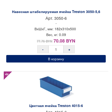
Навесная штабелируемая ячейка Treston 3050-5,6
Арт.
3050-6
-
ВхШхГ, мм:
182x
310x
500
Вес, кг:
0.09
Первоначальная
Текущая
70.08
BYN
77.76
BYN
цена
цена:
-
+
составляла
70.08 BYN.
77.76 BYN.
В корзину
%
Цветная ячейка Treston 4015-6