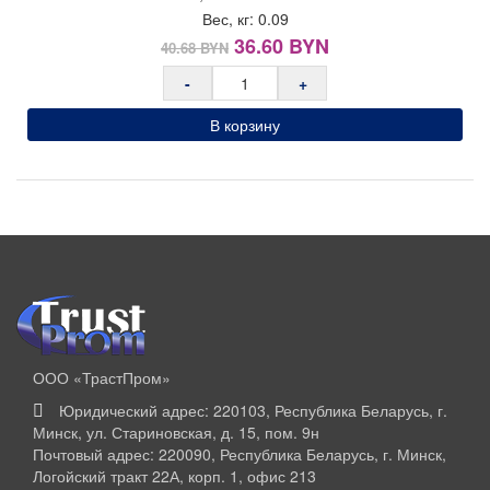
Вес, кг:
0.09
Первоначальная
Текущая
36.60
BYN
40.68
BYN
цена
цена:
-
+
составляла
36.60 BYN.
40.68 BYN.
В корзину
ООО «ТрастПром»
Юридический адрес: 220103, Республика Беларусь, г.
Минск, ул. Стариновская, д. 15, пом. 9н
Почтовый адрес: 220090, Республика Беларусь, г. Минск,
Логойский тракт 22А, корп. 1, офис 213