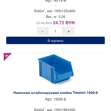
Арт.
4015-6
-
ВхШхГ, мм:
100x
132x
400
Вес, кг:
0.26
Первоначальная
Текущая
24.72
BYN
27.48
BYN
цена
цена:
-
+
составляла
24.72 BYN.
27.48 BYN.
В корзину
%
Навесная штабелируемая ячейка Treston 1930-6
Арт.
1930-6
-
ВхШхГ, мм:
156x
186x
300