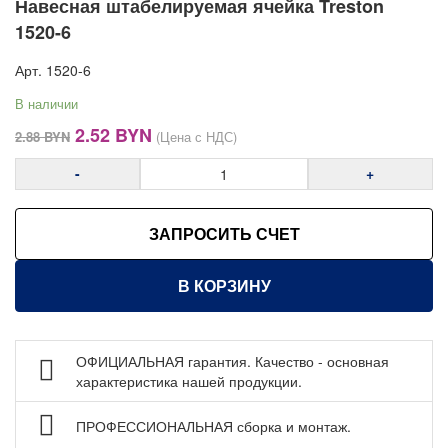
Навесная штабелируемая ячейка Treston
Антистатическая мебель ESD
1520-6
Мебель для чистых помещений
Арт.
1520-6
Перфорированные панели, подвесы и крюки
В наличии
Хранение метизов и мелких деталей
Первоначальная
Текущая
2.52
BYN
Пластиковые лотки и ячейки
2.88
BYN
(Цена с НДС)
цена
цена:
Пластиковые ящики Стелла-техник
-
+
составляла
2.52 BYN.
Навесные и штабелируемые ячейки Treston
2.88 BYN.
(Финляндия)
ЗАПРОСИТЬ СЧЕТ
Откидные короба Стелла-техник
Выдвижные короба Стелла-техник
В КОРЗИНУ
Стеллажи металлические
Шкафы металлические
ОФИЦИАЛЬНАЯ гарантия. Качество - основная
Сейфы
характеристика нашей продукции.
Рабочие стулья
ПРОФЕССИОНАЛЬНАЯ сборка и монтаж.
Тележки ручные для перевозки грузов