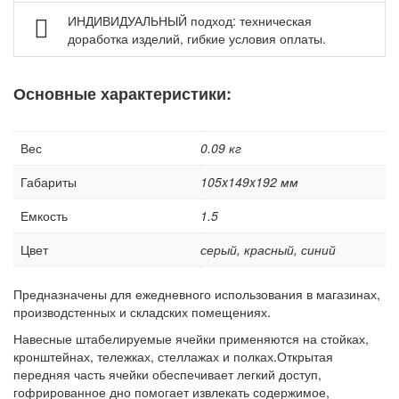
Колеса и колесные опоры
ИНДИВИДУАЛЬНЫЙ подход: техническая
Аксессуары для сварки
доработка изделий, гибкие условия оплаты.
Контейнеры производственные
Основные характеристики:
Грузоподъемное оборудование
Нестандартные изделия
Платформы подкатные SF
Вес
0.09 кг
Габариты
105x149x192 мм
Емкость
1.5
Цвет
серый, красный, синий
Предназначены для ежедневного использования в магазинах,
производстенных и складских помещениях.
Навесные штабелируемые ячейки применяются на стойках,
кронштейнах, тележках, стеллажах и полках.Открытая
передняя часть ячейки обеспечивает легкий доступ,
гофрированное дно помогает извлекать содержимое,