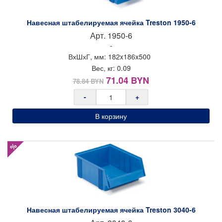
Навесная штабелируемая ячейка Treston 1950-6
Арт.
1950-6
-
ВхШхГ, мм:
182x
186x
500
Вес, кг:
0.09
Первоначальная
Текущая
71.04
BYN
78.84
BYN
цена
цена:
-
+
составляла
71.04 BYN.
78.84 BYN.
В корзину
%
Навесная штабелируемая ячейка Treston 3040-6