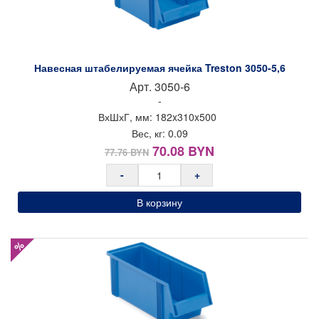
Навесная штабелируемая ячейка Treston 3050-5,6
Арт.
3050-6
-
ВхШхГ, мм:
182x
310x
500
Вес, кг:
0.09
Первоначальная
Текущая
70.08
BYN
77.76
BYN
цена
цена:
-
+
составляла
70.08 BYN.
77.76 BYN.
В корзину
%