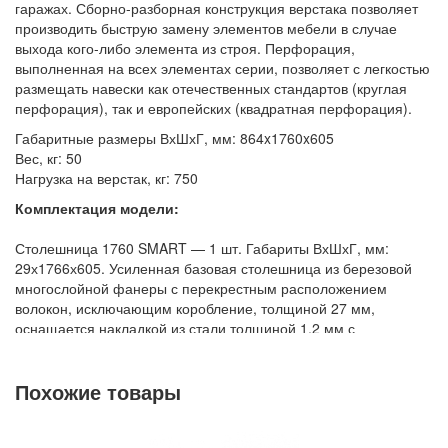
Стеллажи металлические
гаражах. Сборно-разборная конструкция верстака позволяет
производить быструю замену элементов мебели в случае
Шкафы металлические
выхода кого-либо элемента из строя. Перфорация,
выполненная на всех элементах серии, позволяет с легкостью
Сейфы
размещать навески как отечественных стандартов (круглая
Рабочие стулья
перфорация), так и европейских (квадратная перфорация).
Тележки ручные для перевозки грузов
Габаритные размеры ВхШхГ, мм: 864x1760x605
Вес, кг: 50
Колеса и колесные опоры
Нагрузка на верстак, кг: 750
Аксессуары для сварки
Комплектация модели:
Контейнеры производственные
Столешница 1760 SMART — 1 шт. Габариты ВхШхГ, мм:
Грузоподъемное оборудование
29х1766х605. Усиленная базовая столешница из березовой
Нестандартные изделия
многослойной фанеры с перекрестным расположением
волокон, исключающим коробление, толщиной 27 мм,
Платформы подкатные SF
оснащается накладкой из стали толщиной 1,2 мм с
порошковым покрытием.
Тумба SMART 5 — 1 шт. Габариты ВxШxГ, мм: 835 х 475 х 500.
Похожие товары
Тумба с 5-мя выдвижными ящиками оснащена центральным
замком (2 ключа в комплекте). Ящики полного выдвижения на
телескопических шариковых направляющих с фиксатором в