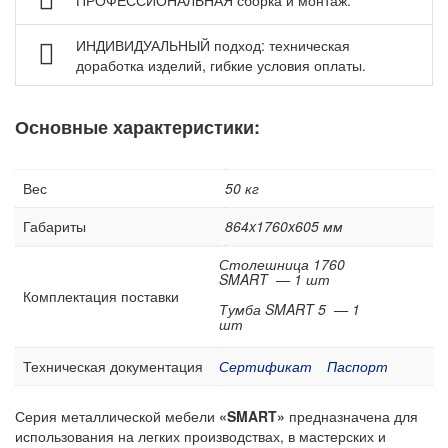
Аксессуары для верстаков Gresson
ИНДИВИДУАЛЬНЫЙ подход: техническая
Аксессуары для столов промышленных Gresson
доработка изделий, гибкие условия оплаты.
Оборудование для дымоудаления и фильтрации
воздуха
Основные характеристики:
Нестандартные верстаки, столы по индивидуальному
заказу
Шкафы инструментальные
Вес
50 кг
Тележки и тумбы для инструмента
Габариты
864x1760x605 мм
Тумбы, шкафы и тележки диагностические /
Столешница 1760
серверные
SMART — 1 шт
Комплектация поставки
Антистатическая мебель ESD
Тумба SMART 5 — 1
шт
Мебель для чистых помещений
Перфорированные панели, подвесы и крюки
Техническая документация
Сертификат
Паспорт
Хранение метизов и мелких деталей
Серия металлической мебели
«SMART»
предназначена для
Пластиковые лотки и ячейки
использования на легких производствах, в мастерских и