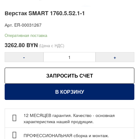
Верстаки слесарные и рабочие места COMBAT ДВК
Верстаки слесарные Gresson
Верстак SMART 1760.5.S2.1-1
Верстаки мобильные LOGITEX (TROLEX XS) ДВК
Арт.
ER-00031267
Столы инструментальные WOKER PRO ДВК
Оперативная поставка
Столы производственные МЕТЕХ
3262.80
BYN
(Цена с НДС)
Столы промышленные Gresson
Двухуровневые столы Gresson
-
+
Островные столы Gresson
ЗАПРОСИТЬ СЧЕТ
Верстаки и столы производственные Металл-завод
Складные верстаки и козлы строительные Стелла-
техник
В КОРЗИНУ
Светильники для столов и рабочих мест ДВК
Рабочие панели и экраны WOKER ДВК
12 МЕСЯЦЕВ гарантия. Качество - основная
Комплектующие WOKER ДВК
характеристика нашей продукции.
Комплектующие SMART ДВК
ПРОФЕССИОНАЛЬНАЯ сборка и монтаж.
Комплектующие COMBAT ДВК