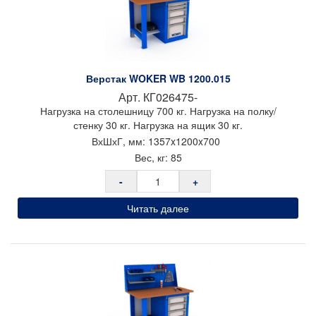
Полка/стенка 740 SMART — 1 шт. Нагрузка на полку/стенку 30
кг.
Дополнительно может комплектоваться:
Светильник с регулировкой яркости;
А также другие комплектующие и аксессуары. (Смотреть
Верстак WOKER WB 1200.015
возможные аксессуары)
Арт.
КГ026475-
Тип покрытия: порошковое
Нагрузка на столешницу 700 кг. Нагрузка на полку/
Цвет: комбинированный (темно-серый RAL7016/светло-серый
стенку 30 кг. Нагрузка на ящик 30 кг.
RAL7035)
ВхШхГ, мм:
1357x
1200x
700
Гарантия: 1 год
Вес, кг:
85
Производитель: Предприятие ДВК
-
+
Страна производства: Россия
Импортер в РБ: ООО «ТрастПром»
Читать далее