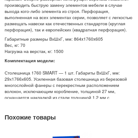
Стеллажи металлические
производить быструю замену элементов мебели в случае
выхода кого-либо элемента из строя. Перфорация,
Шкафы металлические
выполненная на всех элементах серии, позволяет с легкостью
Сейфы
размещать навески как отечественных стандартов (круглая
перфорация), так и европейских (квадратная перфорация).
Рабочие стулья
Габаритные размеры ВхШхГ, мм: 864x1760x605
Тележки ручные для перевозки грузов
Вес, кг: 70
Колеса и колесные опоры
Нагрузка на верстак, кг: 1500
Аксессуары для сварки
Комплектация модели:
Контейнеры производственные
Столешница 1760 SMART — 1 шт. Габариты ВхШхГ, мм:
Грузоподъемное оборудование
29х1766х605. Усиленная базовая столешница из березовой
многослойной фанеры с перекрестным расположением
Нестандартные изделия
волокон, исключающим коробление, толщиной 27 мм,
Платформы подкатные SF
оснащается накладкой из стали толщиной 1,2 мм с
порошковым покрытием.
Тумба SMART 1-1 — 1 шт. Габариты ВхШхГ, мм: 835 х 475 х
Похожие товары
500. Тумба имеет две изолированные зоны хранения:
выдвижной ящик и отсек с распашной дверцей высотой 565
мм. Выдвижной ящик оснащен телескопическими шариковыми
направляющими полного выдвижения с фиксатором в