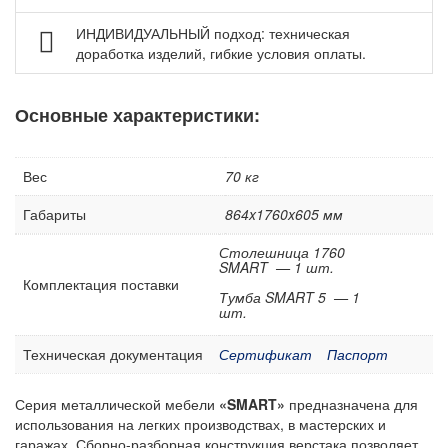
Аксессуары для верстаков Gresson
ИНДИВИДУАЛЬНЫЙ подход: техническая
доработка изделий, гибкие условия оплаты.
Аксессуары для столов промышленных Gresson
Оборудование для дымоудаления и фильтрации
воздуха
Основные характеристики:
Нестандартные верстаки, столы по индивидуальному
заказу
Вес
70 кг
Шкафы инструментальные
Габариты
864x1760x605 мм
Тележки и тумбы для инструмента
Тумбы, шкафы и тележки диагностические /
Столешница 1760
SMART — 1 шт.
серверные
Комплектация поставки
Тумба SMART 5 — 1
Антистатическая мебель ESD
шт.
Мебель для чистых помещений
Техническая документация
Сертификат
Паспорт
Перфорированные панели, подвесы и крюки
Хранение метизов и мелких деталей
Серия металлической мебели
«SMART»
предназначена для
Пластиковые лотки и ячейки
использования на легких производствах, в мастерских и
гаражах. Сборно-разборная конструкция верстака позволяет