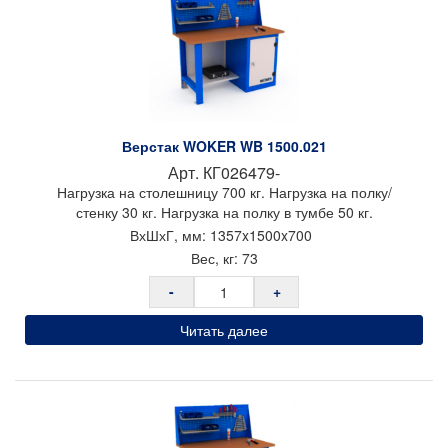
Светильник с регулировкой яркости;
А также другие комплектующие и аксессуары. (Смотреть
возможные аксессуары)
Тип покрытия: порошковое
Цвет: комбинированный (темно-серый RAL7016/светло-серый
RAL7035)
Гарантия: 1 год
Верстак WOKER WB 1500.021
Арт.
КГ026479-
Производитель: Предприятие ДВК
Нагрузка на столешницу 700 кг. Нагрузка на полку/
Страна производства: Россия
стенку 30 кг. Нагрузка на полку в тумбе 50 кг.
Импортер в РБ: ООО «ТрастПром»
ВхШхГ, мм:
1357x
1500x
700
Вес, кг:
73
-
+
Читать далее