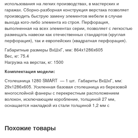
Стеллажи металлические
использования на легких производствах, в мастерских и
гаражах. Сборно-разборная конструкция верстака позволяет
Шкафы металлические
производить быструю замену элементов мебели в случае
Сейфы
выхода кого-либо элемента из строя. Перфорация,
выполненная на всех элементах серии, позволяет с легкостью
Рабочие стулья
размещать навески как отечественных стандартов (круглая
Тележки ручные для перевозки грузов
перфорация), так и европейских (квадратная перфорация).
Габаритные размеры ВхШхГ, мм: 864x1286x605
Колеса и колесные опоры
Вес, кг: 75.4
Аксессуары для сварки
Нагрузка на верстак, кг: 1500
Контейнеры производственные
Комплектация модели:
Грузоподъемное оборудование
Столешница 1280 SMART — 1 шт. Габариты ВхШхГ, мм:
29х1286х605. Усиленная базовая столешница из березовой
Нестандартные изделия
многослойной фанеры с перекрестным расположением
Платформы подкатные SF
волокон, исключающим коробление, толщиной 27 мм,
оснащается накладкой из стали толщиной 1,2 мм с
порошковым покрытием.
Тумба SMART 1 — 1 шт. Габариты ВхШхГ, мм: 835х475х500.
Похожие товары
Тумбы комплектуются одной съемной полкой. Дверцы тумб
имеют возможность смены стороны открывания двери.