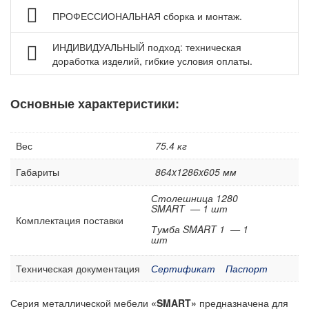
ПРОФЕССИОНАЛЬНАЯ сборка и монтаж.
Аксессуары для верстаков Gresson
Аксессуары для столов промышленных Gresson
ИНДИВИДУАЛЬНЫЙ подход: техническая
Оборудование для дымоудаления и фильтрации
доработка изделий, гибкие условия оплаты.
воздуха
Нестандартные верстаки, столы по индивидуальному
Основные характеристики:
заказу
Шкафы инструментальные
Вес
75.4 кг
Тележки и тумбы для инструмента
Тумбы, шкафы и тележки диагностические /
Габариты
864x1286x605 мм
серверные
Столешница 1280
Антистатическая мебель ESD
SMART — 1 шт
Комплектация поставки
Мебель для чистых помещений
Тумба SMART 1 — 1
шт
Перфорированные панели, подвесы и крюки
Техническая документация
Сертификат
Паспорт
Хранение метизов и мелких деталей
Пластиковые лотки и ячейки
Серия металлической мебели
«SMART»
предназначена для