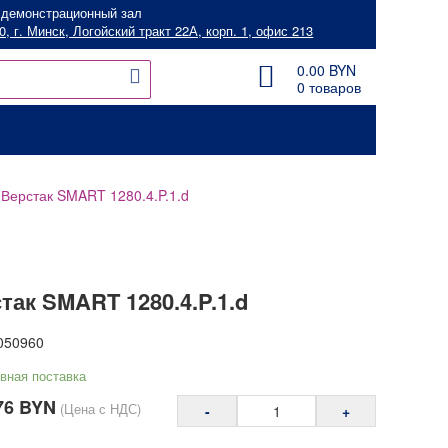
 демонстрационный зал
0, г. Минск, Логойский тракт 22А, корп. 1, офис 213
0.00
BYN
0 товаров
Верстак SMART 1280.4.P.1.d
так SMART 1280.4.P.1.d
050960
вная поставка
76
BYN
(Цена с НДС)
-
+