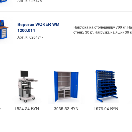
Арт.
КГ026475-
: 1 год
итель: Предприятие ДВК
роизводства: Россия
Верстак WOKER WB
Нагрузка на столешницу 700 кг. На
р в РБ: ООО «ТрастПром»
1200.014
стенку 30 кг. Нагрузка на ящик 30 кг
Арт.
КГ026474-
.
1524.24
BYN
3035.52
BYN
1976.04
BYN