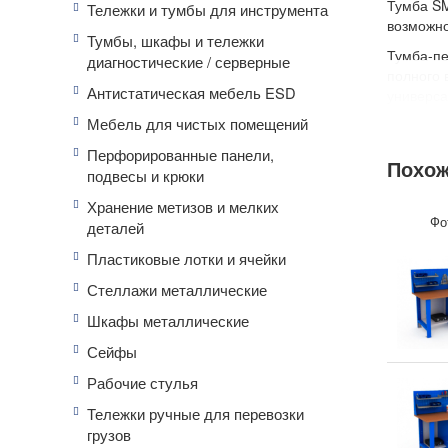
Тумба SM
Тележки и тумбы для инструмента
возможно
Тумбы, шкафы и тележки
Тумба-пе
диагностические / серверные
полного 
Антистатическая мебель ESD
универса
цилиндри
Мебель для чистых помещений
Тумба SM
Перфорированные панели,
Похож
(2 ключа
подвесы и крюки
положени
из листа
Хранение метизов и мелких
Фо
позволяе
деталей
Комплект
Пластиковые лотки и ячейки
Экран 12
Стеллажи металлические
размещат
Шкафы металлические
Дополни
Сейфы
Полка в 
Светильн
Рабочие стулья
А также 
Тележки ручные для перевозки
Тип покр
грузов
Цвет: ко