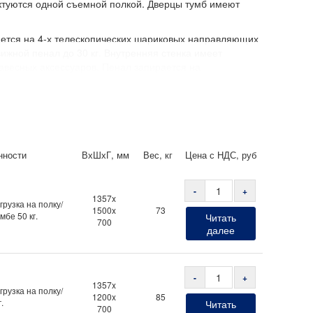
туются одной съемной полкой. Дверцы тумб имеют
ается на 4-х телескопических шариковых направляющих
ижной пенал до 30 кг. Внутренняя стенка имеет
весных аксессуаров. Пенал запирается на
).
-мя выдвижными ящиками оснащена центральным замком
риковых направляющих с фиксатором в закрытом
50/150/280х475х500. Лицевая панель ящиков выполнена
й формы. Перфорация на боковых стенках тумбы
нности
ВхШхГ, мм
Вес, кг
Цена с НДС, руб
к столешнице верстака.
-
+
т универсальную перфорацию, которая позволяет
1357x
грузка на полку/
1500x
73
роизводителей. Нагрузка на экран — 100 кг.
мбе 50 кг.
Читать
700
далее
уары)
-
+
1357x
грузка на полку/
1200x
85
.
Читать
700