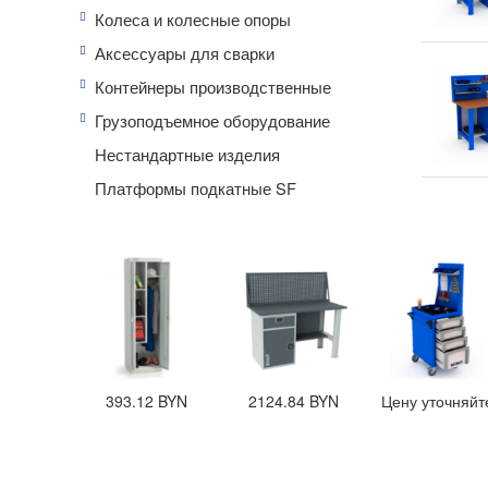
Колеса и колесные опоры
Гарантия
Аксессуары для сварки
Производ
Страна п
Контейнеры производственные
Импорте
Грузоподъемное оборудование
Нестандартные изделия
Платформы подкатные SF
6
BYN
393.12
BYN
2124.84
BYN
Цену уточняйте