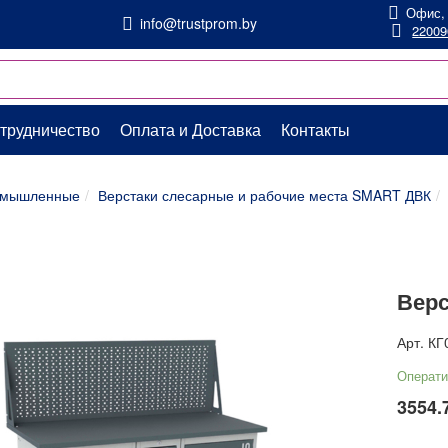
Офис,
info@trustprom.by
22009
трудничество
Оплата и Доставка
Контакты
ромышленные
Верстаки слесарные и рабочие места SMART ДВК
Верс
Арт.
КГ
Операти
3554.