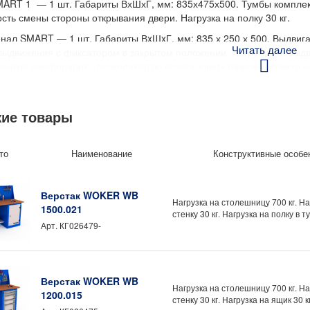
ART 1 — 1 шт. Габариты ВхШхГ, мм: 835х475х500. Тумбы комплек
сть смены стороны открывания двери. Нагрузка на полку 30 кг.
нал SMART — 1 шт. Габариты ВxШxГ, мм: 835 х 250 х 500. Выдвиг
Читать далее
выдвижения с фиксатором в закрытом положении. Нагрузка на выдв
льную перфорацию, позволяющую использовать широкий спектр на
ческий замок секретностью 2000 комбинаций (2 ключа в комплекте
ART 4 — 1 шт. Габариты ВxШxГ, мм: 835 х 475 х 500. Тумба с 4
ие товары
 в комплекте). Ящики полного выдвижения на телескопических ша
и. Нагрузка на ящик до 30 кг. Габариты ящиков ВхШхГ, мм: 150/1
 толщиной 1,2 мм и оборудована пластиковой ручкой эргономично
то
Наименование
Конструктивные особе
т использовать крюки и прочие навесные аксессуары.
 косынок для экрана — 1 шт. Предназначен для крепления экрана 
Верстак WOKER WB
80 SMART — 1 шт. Габариты ВхШхГ, мм: 500х1286х30. Экран имее
Нагрузка на столешницу 700 кг. На
1500.021
ь навесное оборудование большинства российских и европейских п
стенку 30 кг. Нагрузка на полку в ту
Арт.
КГ026479-
тельно может комплектоваться:
тумбу;
ик с регулировкой яркости;
другие комплектующие и аксессуары. (Смотреть возможные аксесс
Верстак WOKER WB
Нагрузка на столешницу 700 кг. На
ытия: порошковое
1200.015
стенку 30 кг. Нагрузка на ящик 30 кг
мбинированный (темно-серый RAL7016/светло-серый RAL7035)