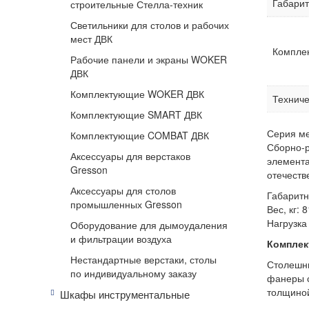
Габари
строительные Стелла-техник
Светильники для столов и рабочих
мест ДВК
Комплек
Рабочие панели и экраны WOKER
ДВК
Комплектующие WOKER ДВК
Техниче
Комплектующие SMART ДВК
Серия м
Комплектующие COMBAT ДВК
Сборно-р
Аксессуары для верстаков
элемента
Gresson
отечеств
Аксессуары для столов
Габаритн
промышленных Gresson
Вес, кг: 8
Нагрузка 
Оборудование для дымоудаления
и фильтрации воздуха
Комплек
Нестандартные верстаки, столы
Столешни
по индивидуальному заказу
фанеры с
толщиной
Шкафы инструментальные