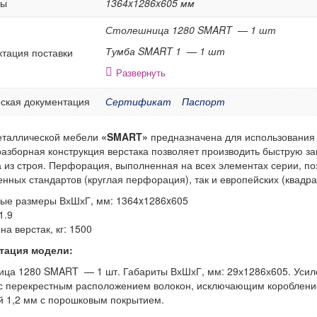
ты
1364x1286x605 мм
Столешница 1280 SMART — 1 шт
Тумба SMART 1 — 1 шт
тация поставки
Развернуть
ская документация
Сертификат
Паспорт
еталлической мебели
«SMART»
предназначена для использования н
азборная конструкция верстака позволяет производить быструю за
 из строя. Перфорация, выполненная на всех элементах серии, по
енных стандартов (круглая перфорация), так и европейских (квадр
ые размеры ВхШхГ, мм: 1364x1286x605
1.9
на верстак, кг: 1500
тация модели:
ца 1280 SMART — 1 шт. Габариты ВхШхГ, мм: 29х1286х605. Усил
 перекрестным расположением волокон, исключающим коробление,
 1,2 мм с порошковым покрытием.