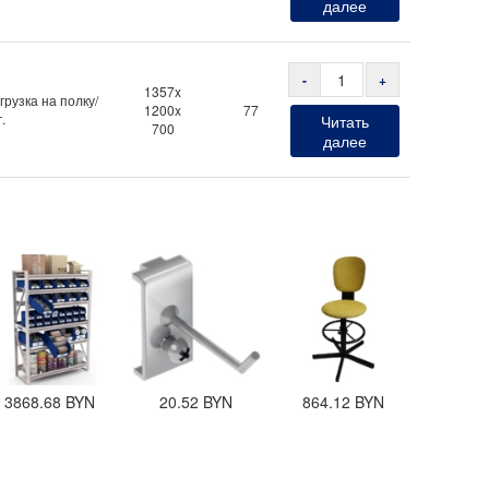
далее
-
+
1357x
грузка на полку/
1200x
77
.
Читать
700
далее
3868.68
BYN
20.52
BYN
864.12
BYN
1850.