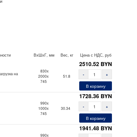
ти
нности
ВхШхГ, мм
Вес, кг
Цена с НДС, руб
2510.52
BYN
830x
агрузка на
-
+
2000x
51.8
745
В корзину
1728.36
BYN
990x
-
+
1000x
30.34
745
В корзину
1941.48
BYN
990x