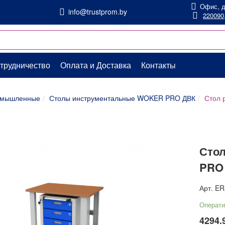
Офис, д
info@trustprom.by
220090,
трудничество
Оплата и Доставка
Контакты
ромышленные
Столы инструментальные WOKER PRO ДВК
Стол 
Сто
PRO 
Арт.
ER
Операти
4294.