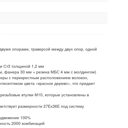
 двумя опорами, траверсой между двух опор, одной
и Ст3 толщиной 1,2 мм
м, фанера 30 мм + резина МБС 4 мм с молдингом)
еры с перекрестным расположением волокон,
исептиком цвета «красное дерево», что придает
резьбовые втулки М10, которые установлены в
етствует размерности 27Ех36Е под систему
выдвижение 100%
тность 2000 комбинаций