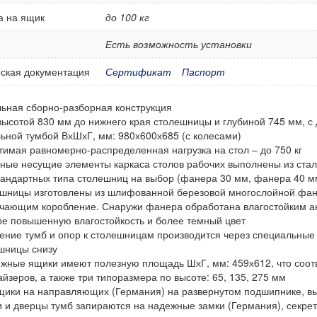
а на ящик
до 100 кг
Есть возможность установки
ская документация
Сертификат
Паспорт
ьная сборно-разборная конструкция
высотой 830 мм до нижнего края столешницы и глубиной 745 мм, с
ьной тумбой ВхШхГ, мм: 980х600х685 (с колесами)
тимая равномерно-распределенная нагрузка на стол – до 750 кг
ные несущие элементы каркаса столов рабочих выполнены из стал
тандартных типа столешниц на выбор (фанера 30 мм, фанера 40 м
шницы изготовлены из шлифованной березовой многослойной фан
чающим коробление. Снаружи фанера обработана влагостойким ант
е повышенную влагостойкость и более темный цвет
ение тумб и опор к столешницам производится через специальные 
шницы снизу
жные ящики имеют полезную площадь ШхГ, мм: 459х612, что соотв
айзеров, а также три типоразмера по высоте: 65, 135, 275 мм
щики на направляющих (Германия) на развернутом подшипнике, 
 и дверцы тумб запираются на надежные замки (Германия), секре