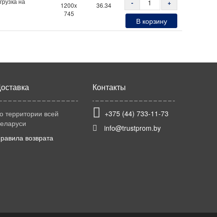
грузка на
-
+
1200x
36.34
745
В корзину
оставка
Контакты
о территории всей
+375 (44) 733-11-73
еларуси
info@trustprom.by
равила возврата