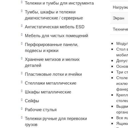
Тележки и тумбы для инструмента
Нагрузк
Тумбы, шкафы и тележки
диагностические / серверные
Экран
Антистатическая мебель ESD
Техниче
Мебель для чистых помещений
Модул
Перфорированные панели,
Стол 
подвесы и крюки
мобил
Хранение метизов и мелких
Допус
деталей
Основ
Три с
Пластиковые лотки и ячейки
Столе
Стеллажи металлические
исклю
фанер
Шкафы металлические
Крепл
Сейфы
столе
Выдви
Рабочие стулья
орган
Все я
Тележки ручные для перевозки
Ящики
грузов