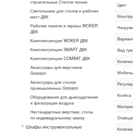
строительные Стелла-техник
Цвет
Светильники для столов и рабочих
Констру
мест ДВК
Рабочие панели и экраны WOKER
Нагрузк
ДВК
Вариан
Комплектующие WOKER ДВК
Комплектующие SMART ДВК
Вид ту
Комплектующие COMBAT ДВК
Количес
Аксессуары для верстаков
Мобиль
Gresson
Аксессуары для столов
Регулир
промышленных Gresson
Колёса
Оборудование для дымоудаления
и фильтрации воздуха
Матери
Нестандартные верстаки, столы
по индивидуальному заказу
Освеще
Шкафы инструментальные
Количес