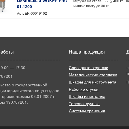
мобильный WOKER PRO
Нагрузка на столешницу 400 кг. На
нижнюю полку до 30 кг.
01.1200
Арт.
ER-00019102
работы
Наша продукция
Д
 9:00 — 17:30
Слесарные верстаки
п
Б
Металлические стеллажи
787201
Шкафы для инструмента
П
ьство о государственной
Рабочие стулья
ции юридического лица выдано
горисполкомом 08.01.2007 г.
Шкафы из металла
ом 190787201.
Тележки ручные
Системы хранения