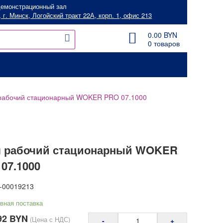
емонстрационный зал
 г. Минск, Логойский тракт 22А, корп. 1, офис 213
0.00
BYN
0 товаров
рабочий стационарный WOKER PRO 07.1000
л рабочий стационарный WOKER
07.1000
-00019213
вная поставка
92
BYN
(Цена с НДС)
-
+