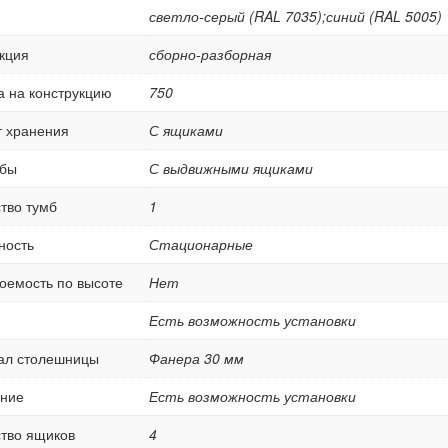
светло-серый (RAL 7035);синий (RAL 5005)
кция
сборно-разборная
а на конструкцию
750
т хранения
С ящиками
мбы
С выдвижными ящиками
тво тумб
1
ность
Стационарные
оемость по высоте
Нет
Есть возможность установки
ал столешницы
Фанера 30 мм
ние
Есть возможность установки
тво ящиков
4