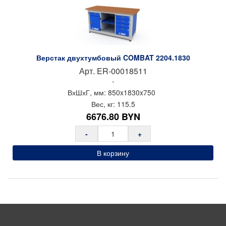
мм, болт М12, ход 43 мм для компенсации неровностей
пола
Цвет: светло-серый (RAL 7035), синий (RAL 5005)
Покрытие: порошковое
Гарантия: 2 года
Верстак двухтумбовый COMBAT 2204.1830
Производитель: Предприятие ДВК
Арт.
ER-00018511
Страна производства: Россия
-
ВхШхГ, мм:
850x
1830x
750
Вес, кг:
115.5
6676.80
BYN
-
+
В корзину