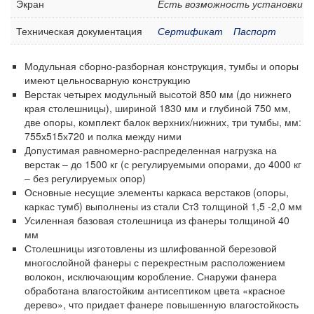
Экран
Есть возможность установки
Техническая документация
Сертификат
Паспорт
Модульная сборно-разборная конструкция, тумбы и опоры
имеют цельносварную конструкцию
Верстак четырех модульный высотой 850 мм (до нижнего
края столешницы), шириной 1830 мм и глубиной 750 мм,
две опоры, комплект балок верхних/нижних, три тумбы, мм:
755х515х720 и полка между ними
Допустимая равномерно-распределенная нагрузка на
верстак – до 1500 кг (с регулируемыми опорами, до 4000 кг
– без регулируемых опор)
Основные несущие элементы каркаса верстаков (опоры,
каркас тумб) выполнены из стали Ст3 толщиной 1,5 -2,0 мм
Усиленная базовая столешница из фанеры толщиной 40
мм
Столешницы изготовлены из шлифованной березовой
многослойной фанеры с перекрестным расположением
волокон, исключающим коробление. Снаружи фанера
обработана влагостойким антисептиком цвета «красное
дерево», что придает фанере повышенную влагостойкость