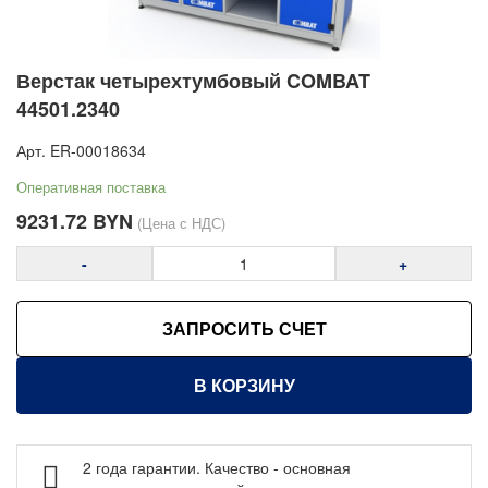
Верстаки слесарные и рабочие места COMBAT ДВК
Верстаки слесарные Gresson
Верстаки мобильные LOGITEX (TROLEX XS) ДВК
Верстак четырехтумбовый COMBAT
Столы инструментальные WOKER PRO ДВК
44501.2340
Столы производственные МЕТЕХ
Арт.
ER-00018634
Столы промышленные Gresson
Оперативная поставка
Двухуровневые столы Gresson
9231.72
BYN
(Цена с НДС)
Островные столы Gresson
-
+
Верстаки и столы производственные Металл-завод
Складные верстаки и козлы строительные Стелла-
техник
ЗАПРОСИТЬ СЧЕТ
Светильники для столов и рабочих мест ДВК
В КОРЗИНУ
Рабочие панели и экраны WOKER ДВК
Комплектующие WOKER ДВК
Комплектующие SMART ДВК
2 года гарантии. Качество - основная
Комплектующие COMBAT ДВК