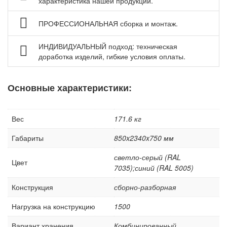
характеристика нашей продукции.
Аксессуары для верстаков Gresson
ПРОФЕССИОНАЛЬНАЯ сборка и монтаж.
Аксессуары для столов промышленных Gresson
Оборудование для дымоудаления и фильтрации
ИНДИВИДУАЛЬНЫЙ подход: техническая
воздуха
доработка изделий, гибкие условия оплаты.
Нестандартные верстаки, столы по индивидуальному
заказу
Основные характеристики:
Шкафы инструментальные
Тележки и тумбы для инструмента
Вес
171.6 кг
Тумбы, шкафы и тележки диагностические /
серверные
Габариты
850x2340x750 мм
Антистатическая мебель ESD
светло-серый (RAL
Цвет
Мебель для чистых помещений
7035);синий (RAL 5005)
Перфорированные панели, подвесы и крюки
Конструкция
сборно-разборная
Хранение метизов и мелких деталей
Нагрузка на конструкцию
1500
Пластиковые лотки и ячейки
Вариант хранения
Комбинированный