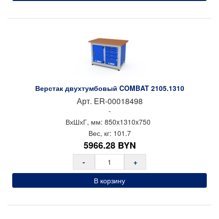
Антискользящие коврики в каждом ящике (в комплекте)
Имеется набор наклеек на лицевую панель ящика с
пиктограммами (24 вида) для удобной навигации и
маркировки содержимого ящиков
В ящиках возможна дополнительная установка
перегородок или системы органайзеров
Дверца тумб запирается цилиндрическим замком (Турция)
с поворотной стальной ручкой (2 ключа в комплекте),
секретность 2000 комбинаций, система запирания:
Верстак двухтумбовый COMBAT 2105.1310
односторонняя, замок с изогнутым эксцентриком толщиной
Арт.
ER-00018498
3 мм
-
Тумба с дверцей (открытие 180 гр.) имеет две полки
ВхШхГ, мм:
850x
1310x
750
регулируемые по высоте с шагом 50 мм, нагрузкой до 110
Вес, кг:
101.7
кг
5966.28
BYN
Полки в тумбе установлены на стальные салазки, которые
позволяют выдвигать полку на себя на 70% для облегчения
-
+
разгрузки/погрузки
Полка стационарная между тумбами выдерживает нагрузку
В корзину
до 50 кг
Съемные боковые стенки на опорах с квадратной
перфорацией 9х9 мм с шагом 37 мм
Комплектуются винтовыми регулируемыми опорами d=60