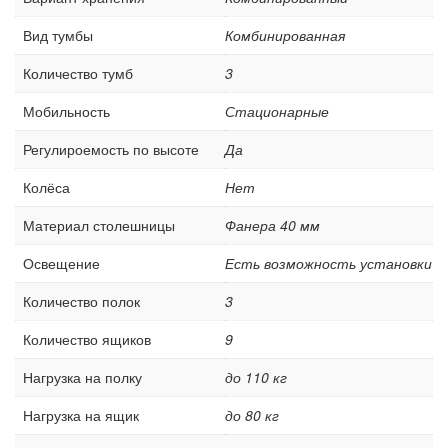
Стеллажи металлические
Вид тумбы
Комбинированная
Шкафы металлические
Сейфы
Количество тумб
3
Рабочие стулья
Мобильность
Стационарные
Тележки ручные для перевозки грузов
Регулироемость по высоте
Да
Колеса и колесные опоры
Колёса
Нет
Аксессуары для сварки
Контейнеры производственные
Материал столешницы
Фанера 40 мм
Грузоподъемное оборудование
Освещение
Есть возможность установки
Нестандартные изделия
Количество полок
3
Платформы подкатные SF
Количество ящиков
9
Нагрузка на полку
до 110 кг
Нагрузка на ящик
до 80 кг