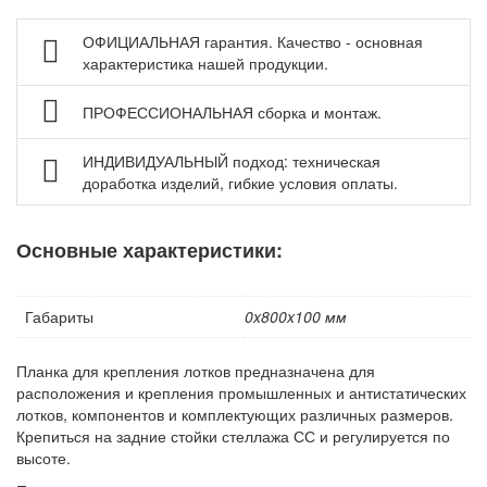
Шкафы металлические
ОФИЦИАЛЬНАЯ гарантия. Качество - основная
Сейфы
характеристика нашей продукции.
Рабочие стулья
ПРОФЕССИОНАЛЬНАЯ сборка и монтаж.
Тележки ручные для перевозки грузов
Колеса и колесные опоры
ИНДИВИДУАЛЬНЫЙ подход: техническая
доработка изделий, гибкие условия оплаты.
Аксессуары для сварки
Контейнеры производственные
Основные характеристики:
Грузоподъемное оборудование
Нестандартные изделия
Габариты
0x800x100 мм
Платформы подкатные SF
Планка для крепления лотков предназначена для
расположения и крепления промышленных и антистатических
лотков, компонентов и комплектующих различных размеров.
Крепиться на задние стойки стеллажа СС и регулируется по
высоте.