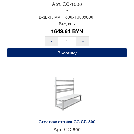
Арт.
СC-1000
-
ВхШхГ, мм:
1800x
1000x
600
Вес, кг:
-
1649.64
BYN
-
+
В корзину
Стеллаж стойка СС СC-800
Арт.
СC-800