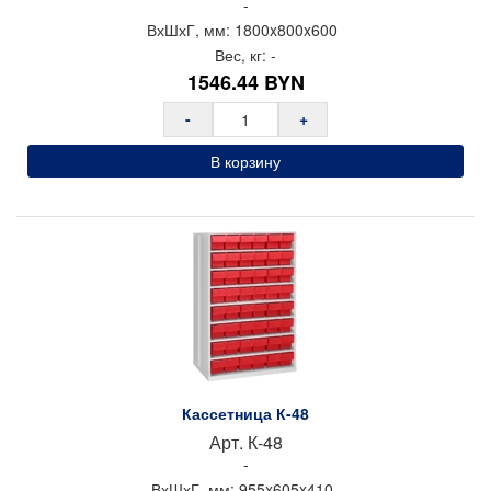
-
ВхШхГ, мм:
1800x
800x
600
Вес, кг:
-
1546.44
BYN
-
+
В корзину
Кассетница К-48
Арт.
К-48
-
ВхШхГ, мм:
955x
605x
410