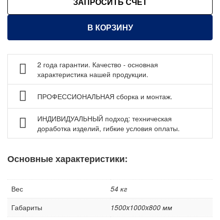
ЗАПРОСИТЬ СЧЕТ
Стеллажи металлические
Шкафы металлические
В КОРЗИНУ
Сейфы
Рабочие стулья
2 года гарантии. Качество - основная
Тележки ручные для перевозки грузов
характеристика нашей продукции.
Колеса и колесные опоры
Аксессуары для сварки
ПРОФЕССИОНАЛЬНАЯ сборка и монтаж.
Контейнеры производственные
ИНДИВИДУАЛЬНЫЙ подход: техническая
Грузоподъемное оборудование
доработка изделий, гибкие условия оплаты.
Нестандартные изделия
Платформы подкатные SF
Основные характеристики:
Вес
54 кг
Габариты
1500x1000x800 мм