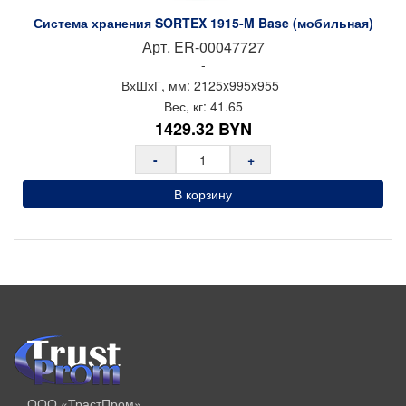
Система хранения SORTEX 1915-M Base (мобильная)
Арт.
ER-00047727
-
ВхШхГ, мм:
2125x
995x
955
Вес, кг:
41.65
1429.32
BYN
-
+
В корзину
ООО «ТрастПром»