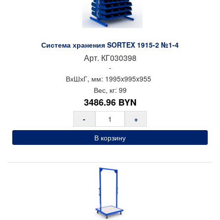
Система хранения SORTEX 1915-2 №1-4
Арт.
КГ030398
-
ВхШхГ, мм:
1995x
995x
955
Вес, кг:
99
3486.96
BYN
-
+
В корзину