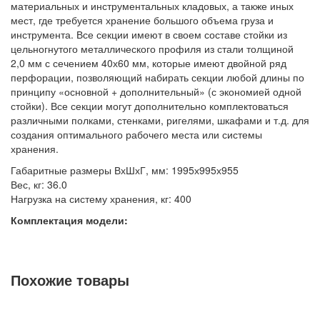
материальных и инструментальных кладовых, а также иных
мест, где требуется хранение большого объема груза и
инструмента. Все секции имеют в своем составе стойки из
цельногнутого металлического профиля из стали толщиной
2,0 мм с сечением 40х60 мм, которые имеют двойной ряд
перфорации, позволяющий набирать секции любой длины по
принципу «основной + дополнительный» (с экономией одной
стойки). Все секции могут дополнительно комплектоваться
различными полками, стенками, ригелями, шкафами и т.д. для
создания оптимального рабочего места или системы
хранения.
Габаритные размеры ВхШхГ, мм: 1995х995х955
Вес, кг: 36.0
Нагрузка на систему хранения, кг: 400
Комплектация модели:
Стойка 1915 SORTEX — 2 шт.
Стяжка 915 SORTEX — 2 шт.
Похожие товары
Опора двухсторонняя SORTEX — 2 шт. В основании опор
имеются регулируемые ножки для компенсации неровностей
пола.