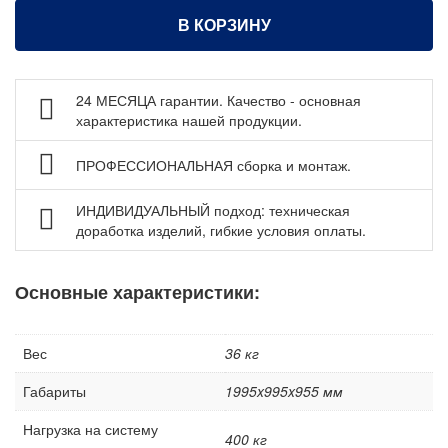
Настольные системы хранения Стелла-техник
В КОРЗИНУ
Кассетницы для хранения мелких деталей и
компонентов
Пластиковые лотки и ячейки
24 МЕСЯЦА гарантии. Качество - основная
характеристика нашей продукции.
Стеллажи металлические
Шкафы металлические
ПРОФЕССИОНАЛЬНАЯ сборка и монтаж.
Сейфы
ИНДИВИДУАЛЬНЫЙ подход: техническая
Рабочие стулья
доработка изделий, гибкие условия оплаты.
Тележки ручные для перевозки грузов
Колеса и колесные опоры
Основные характеристики:
Аксессуары для сварки
Контейнеры производственные
Вес
36 кг
Грузоподъемное оборудование
Габариты
1995x995x955 мм
Нестандартные изделия
Нагрузка на систему
Платформы подкатные SF
400 кг