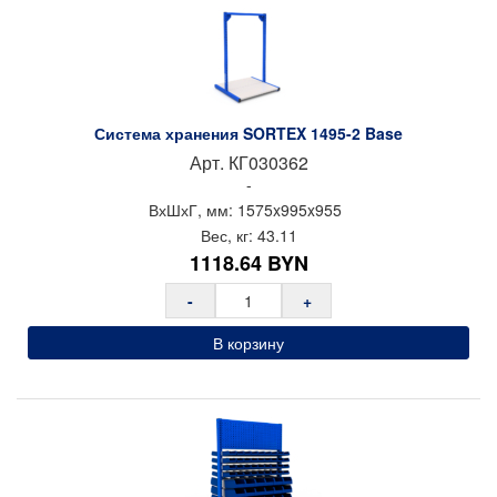
Стенка перфорированная 210х940 SORTEX — 2 шт.
Стенка перфорированная 420х940 SORTEX — 8 шт.
Тип покрытия: порошковое
Цвет: (синий RAL5005)
Система хранения SORTEX 1495-2 Base
Производитель: Предприятие ДВК
Арт.
КГ030362
Страна производства: Россия
-
Импортер в РБ: ООО «ТрастПром»
ВхШхГ, мм:
1575x
995x
955
Вес, кг:
43.11
1118.64
BYN
-
+
В корзину