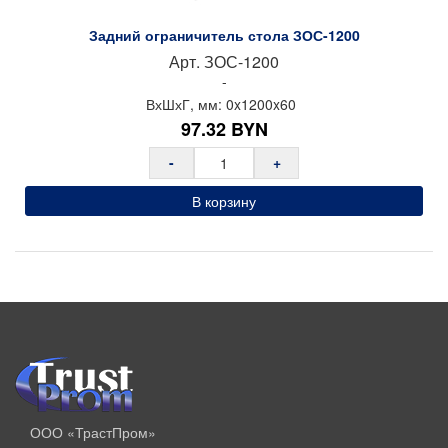
Задний ограничитель стола ЗОС-1200
Арт.
ЗОС-1200
-
ВхШхГ, мм:
0x
1200x
60
97.32
BYN
-
+
В корзину
ООО «ТрастПром»