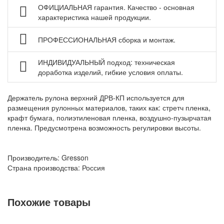
Мебель для чистых помещений
ОФИЦИАЛЬНАЯ гарантия. Качество - основная
характеристика нашей продукции.
Перфорированные панели, подвесы и крюки
Хранение метизов и мелких деталей
ПРОФЕССИОНАЛЬНАЯ сборка и монтаж.
Пластиковые лотки и ячейки
ИНДИВИДУАЛЬНЫЙ подход: техническая
Стеллажи металлические
доработка изделий, гибкие условия оплаты.
Шкафы металлические
Держатель рулона верхний ДРВ-КП используется для
Сейфы
размещения рулонных материалов, таких как: стретч пленка,
Рабочие стулья
крафт бумага, полиэтиленовая пленка, воздушно-пузырчатая
пленка. Предусмотрена возможность регулировки высоты.
Тележки ручные для перевозки грузов
Колеса и колесные опоры
Производитель: Gresson
Аксессуары для сварки
Страна производства: Россия
Контейнеры производственные
Грузоподъемное оборудование
Похожие товары
Нестандартные изделия
Платформы подкатные SF