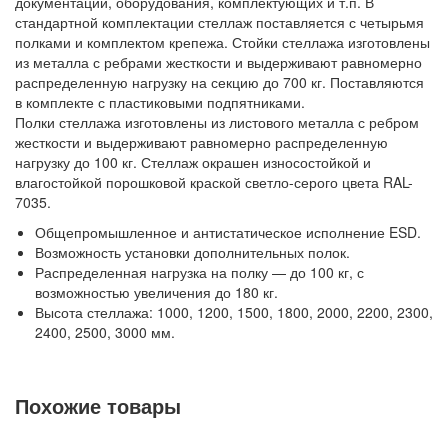
документации, оборудования, комплектующих и т.п. В
стандартной комплектации стеллаж поставляется с четырьмя
Контейнеры производственные
полками и комплектом крепежа. Стойки стеллажа изготовлены
Грузоподъемное оборудование
из металла с ребрами жесткости и выдерживают равномерно
распределенную нагрузку на секцию до 700 кг. Поставляются
Нестандартные изделия
в комплекте с пластиковыми подпятниками.
Платформы подкатные SF
Полки стеллажа изготовлены из листового металла с ребром
жесткости и выдерживают равномерно распределенную
нагрузку до 100 кг. Стеллаж окрашен износостойкой и
влагостойкой порошковой краской светло-серого цвета RAL-
7035.
Общепромышленное и антистатическое исполнение ESD.
Возможность установки дополнительных полок.
Распределенная нагрузка на полку — до 100 кг, с
возможностью увеличения до 180 кг.
Высота стеллажа: 1000, 1200, 1500, 1800, 2000, 2200, 2300,
2400, 2500, 3000 мм.
Ширина стеллажа: 700, 1000, 1200, 1500 мм.
Глубина стеллажа: 300, 400, 500, 600, 700, 800 мм.
Похожие товары
В комплект поставки входят: четыре стойки с подпятниками,
четыре полки, комплект крепежа.