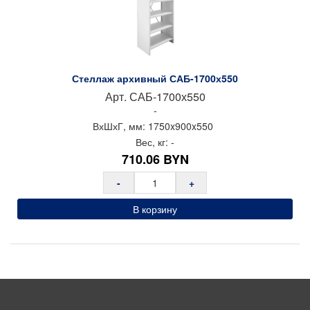
Стеллаж архивный САБ-1700х550
Арт.
САБ-1700х550
-
ВхШхГ, мм:
1750x
900x
550
Вес, кг:
-
710.06
BYN
-
+
В корзину