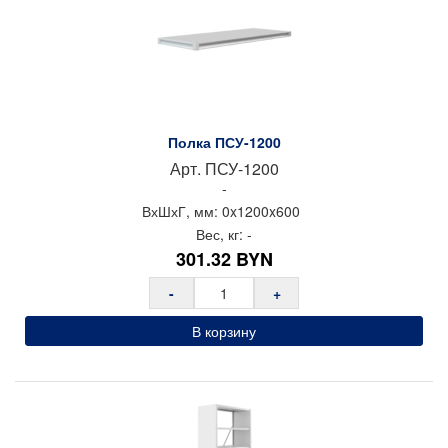
Полка ПСУ-1200
Арт.
ПСУ-1200
-
ВхШхГ, мм:
0x
1200x
600
Вес, кг:
-
301.32
BYN
-
+
В корзину