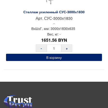
Стеллаж усиленный СУС-3000х1830
Арт.
СУС-3000х1830
-
ВхШхГ, мм:
3000x
1830x
635
Вес, кг:
-
1651.56
BYN
-
+
В корзину