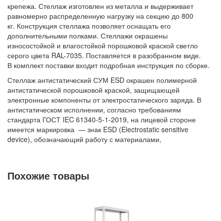
крепежа. Стеллаж изготовлен из металла и выдерживает
Контейнеры производственные
равномерно распределенную нагрузку на секцию до 800
кг. Конструкция стеллажа позволяет оснащать его
Грузоподъемное оборудование
дополнительными полками. Стеллажи окрашены
Нестандартные изделия
износостойкой и влагостойкой порошковой краской светло
серого цвета RAL-7035. Поставляется в разобранном виде.
Платформы подкатные SF
В комплект поставки входит подробная инструкция по сборке.
Стеллаж антистатический СУМ ESD окрашен полимерной
антистатической порошковой краской, защищающей
электронные компоненты от электростатического заряда. В
антистатическом исполнении, согласно требованиям
стандарта ГОСТ IEC 61340-5-1-2019, на лицевой стороне
имеется маркировка
— знак ESD (Electrostatic sensitive
device), обозначающий работу с материалами,
чувствительными к электростатическому разряду. На тыльной
стороне корпуса стеллажа имеется заземляющий провод с
клеммой.
Похожие товары
Сертификаты