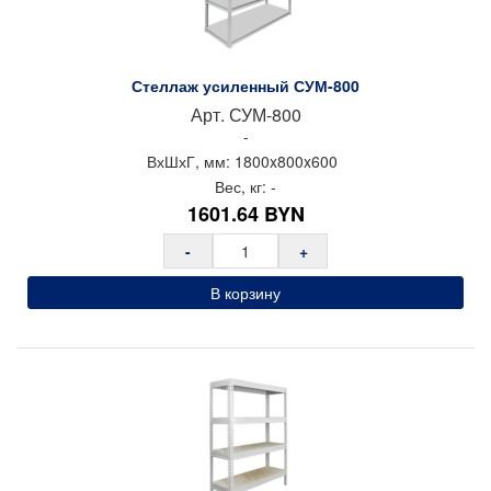
Стеллаж усиленный СУМ-800
Арт.
СУМ-800
-
ВхШхГ, мм:
1800x
800x
600
Вес, кг:
-
1601.64
BYN
-
+
В корзину