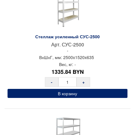
Свидетельство на товарный знак Gresson
Сертификат соответствия ГОСТ Р на мебель Gresson
Сертификат соответствия ISO на мебель Gresson
Производитель: Gresson
Страна производства: Россия
Стеллаж усиленный СУС-2500
Арт.
СУС-2500
-
ВхШхГ, мм:
2500x
1520x
635
Вес, кг:
-
1335.84
BYN
-
+
В корзину