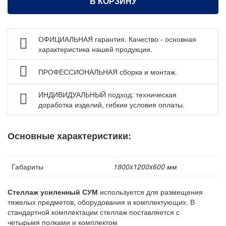
Стеллаж контейнерный СТК ДВК
В КОРЗИНУ
Стеллажи для шин и дисков
Стеллажи консольные ДВК
ОФИЦИАЛЬНАЯ гарантия. Качество - основная
Стеллажи с выкатными платформами ДВК
характеристика нашей продукции.
Стеллажи для строп ДВК
ПРОФЕССИОНАЛЬНАЯ сборка и монтаж.
Стеллажи для листового металла ДВК
Стеллажи Серии Steelor для листового металла ДВК
ИНДИВИДУАЛЬНЫЙ подход: техническая
доработка изделий, гибкие условия оплаты.
Стеллажи паллетные ДВК
Стеллажи металлические по индивидуальному заказу
ДВК
Основные характеристики:
Шкафы металлические
Сейфы
Габариты
1800x1200x600 мм
Рабочие стулья
Стеллаж усиленный
СУМ
используется для размещения
Тележки ручные для перевозки грузов
тяжелых предметов, оборудования и комплектующих. В
Колеса и колесные опоры
стандартной комплектации стеллаж поставляется с
четырьмя полками и комплектом
Аксессуары для сварки