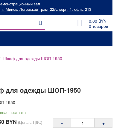
емонстрационный зал
 г. Минск, Логойский тракт 22А, корп. 1, офис 213
0.00
BYN
0 товаров
Шкаф для одежды ШОП-1950
ф для одежды ШОП-1950
П-1950
вная поставка
60
BYN
(Цена с НДС)
-
+