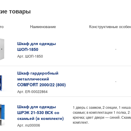
итель: Gresson
роизводства: Россия
ие товары
то
Наименование
Конструктивные особе
Шкаф для одежды
ШОП-1850
-
Арт.
ШОП-1850
Шкаф гардеробный
металлический
-
COMFORT 2000/22 (800)
Арт.
ER-00022864
Шкаф для одежды
1 дверь с замком, 2 секции, 1 ни
ШРЭК 21-530 ВСК со
скамью; в комплектации 1 полка, 2
крючка; цвет двери — синий. Скамь
скамьей (в комплекте)
комплект.
Арт.
mz00006