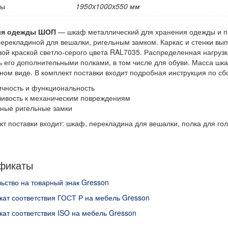
ты
1950x1000x550 мм
ля одежды ШОП
— шкаф металлический для хранения одежды и п
перекладиной для вешалки, ригельным замком. Каркас и стенки вы
ой краской светло-серого цвета RAL7035. Распределенная нагрузка
ь его дополнительными полками, в том числе для обуви. Масса шка
ном виде. В комплект поставки входит подробная инструкция по с
ичность и функциональность
чивость к механическим повреждениям
ные ригельные замки
кт поставки входит: шкаф, перекладина для вешалки, полка для го
фикаты
ьство на товарный знак Gresson
ат соответствия ГОСТ Р на мебель Gresson
ат соответствия ISO на мебель Gresson