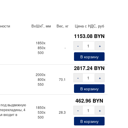
нности
ВхШхГ, мм
Вес, кг
Цена с НДС, руб
1153.08
BYN
1850x
-
+
850x
-
500
В корзину
2817.24
BYN
2000x
-
+
800x
70.1
550
В корзину
462.96
BYN
ша под выдвижную
1850x
 перекладины, 4
-
+
530x
28.3
я входит в
500
В корзину