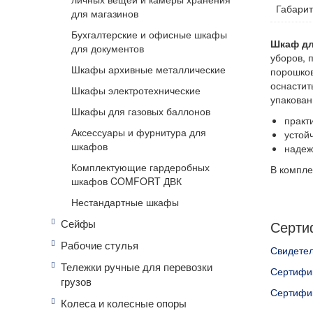
Габари
для магазинов
Бухгалтерские и офисные шкафы
Шкаф д
для документов
уборов, 
Шкафы архивные металлические
порошков
оснастит
Шкафы электротехнические
упакован
Шкафы для газовых баллонов
практ
Аксессуары и фурнитура для
устой
шкафов
надеж
Комплектующие гардеробных
В компле
шкафов COMFORT ДВК
Нестандартные шкафы
Сейфы
Серти
Рабочие стулья
Свидетел
Тележки ручные для перевозки
Сертифик
грузов
Сертифик
Колеса и колесные опоры