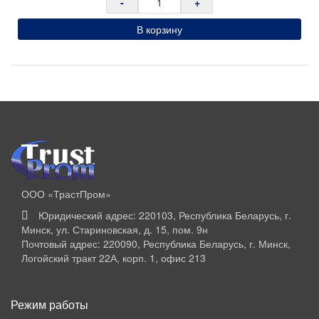
-
+
Металлические шкафы соответствуют требованиям:
В корзину
-ГОСТ Р 56422-2015 «Шкафы металлические для хранения
одежды. Технические условия»
-декларации о соответствии требованиям технического
регламента Таможенного союза ТР ТС № RU Д-
RU.АУ04.В.43099;
-санитарно-эпидемиологическому заключению о соответствии
санитарным правилам №040980;
-сертификат соответствия требованиям ISO 9001-2011.
Производитель: Металл-Завод
ООО «ТрастПром»
Страна производства: Россия
Юридический адрес: 220103, Республика Беларусь, г.
Минск, ул. Стариновская, д. 15, пом. 9н
Почтовый адрес: 220090, Республика Беларусь, г. Минск,
Логойский тракт 22А, корп. 1, офис 213
Режим работы