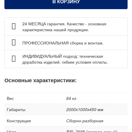
В КОРЗИНУ
Аксессуары и фурнитура для шкафов
Комплектующие гардеробных шкафов COMFORT ДВК
24 МЕСЯЦА гарантия. Качество - основная
Нестандартные шкафы
характеристика нашей продукции.
Сейфы
ПРОФЕССИОНАЛЬНАЯ сборка и монтаж.
Рабочие стулья
Тележки ручные для перевозки грузов
ИНДИВИДУАЛЬНЫЙ подход: техническая
Колеса и колесные опоры
доработка изделий, гибкие условия оплаты.
Аксессуары для сварки
Основные характеристики:
Контейнеры производственные
Грузоподъемное оборудование
Нестандартные изделия
Вес
64 кг
Платформы подкатные SF
Габариты
2000x1000x450 мм
Конструкция
Сборно-разборная
Цвет
RAL 7035 (светло-серый)