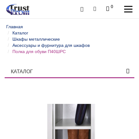
0
Главная
Каталог
Шкафы металлические
Аксессуары и фурнитура для шкафов
Полка для обуви П40ШРС
КАТАЛОГ
Столы профессиональные
Верстаки слесарные и столы промышленные
Шкафы инструментальные
Тележки и тумбы для инструмента
Тумбы, шкафы и тележки диагностические /
серверные