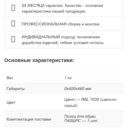
24 МЕСЯЦА гарантия. Качество - основная
Аксессуары и фурнитура для шкафов
характеристика нашей продукции.
Комплектующие гардеробных шкафов COMFORT ДВК
ПРОФЕССИОНАЛЬНАЯ сборка и монтаж.
Нестандартные шкафы
Сейфы
ИНДИВИДУАЛЬНЫЙ подход: техническая
Рабочие стулья
доработка изделий, гибкие условия оплаты.
Тележки ручные для перевозки грузов
Основные характеристики:
Колеса и колесные опоры
Аксессуары для сварки
Вес
1 кг
Контейнеры производственные
Грузоподъемное оборудование
Габариты
0x400x460 мм
Нестандартные изделия
Цвет — RAL 7035 (светло-
Цвет
Платформы подкатные SF
серый)
Полка для обуви
Комплектация поставки
П40ШРС — 1 шт.