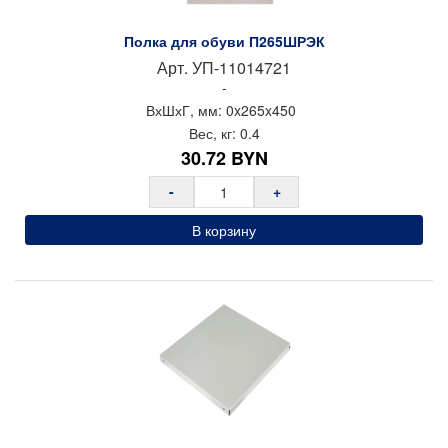
Полка для обуви П265ШРЭК
Арт.
УП-11014721
-
ВхШхГ, мм:
0x
265x
450
Вес, кг:
0.4
30.72
BYN
-
+
В корзину