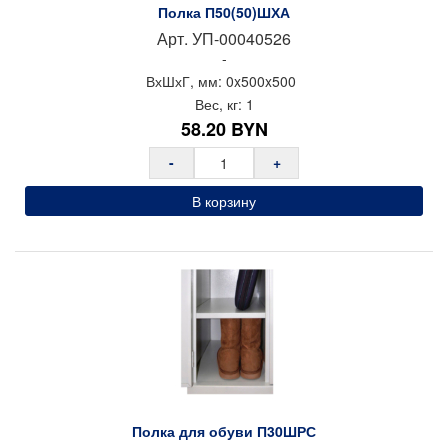
Полка П50(50)ШХА
Арт.
УП-00040526
-
ВхШхГ, мм:
0x
500x
500
Вес, кг:
1
58.20
BYN
-
+
В корзину
Полка для обуви П30ШРС