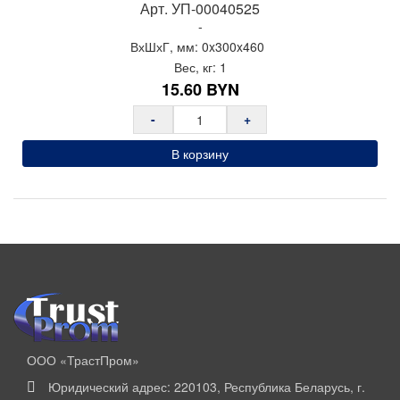
Арт.
УП-00040525
-
ВхШхГ, мм:
0x
300x
460
Вес, кг:
1
15.60
BYN
-
+
В корзину
ООО «ТрастПром»
Юридический адрес: 220103, Республика Беларусь, г.