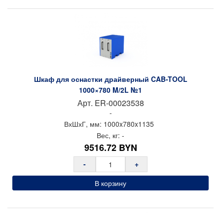
Шкаф для оснастки драйверный CAB-TOOL
1000×780 M/2L №1
Арт.
ER-00023538
-
ВхШхГ, мм:
1000x
780x
1135
Вес, кг:
-
9516.72
BYN
-
+
В корзину