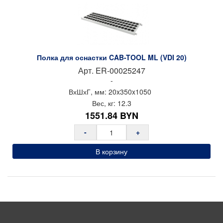
Полка для оснастки CAB-TOOL ML (VDI 20)
Арт.
ER-00025247
-
ВхШхГ, мм:
20x
350x
1050
Вес, кг:
12.3
1551.84
BYN
-
+
В корзину