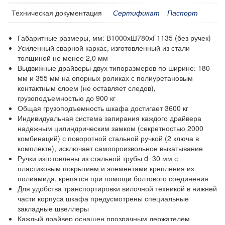
Аксессуары для сварки
Техническая документация
Сертификат
Паспорт
Контейнеры производственные
Грузоподъемное оборудование
Габаритные размеры, мм: В1000хШ780хГ1135 (без ручек)
Усиленный сварной каркас, изготовленный из стали
Нестандартные изделия
толщиной не менее 2,0 мм
Платформы подкатные SF
Выдвижные драйверы двух типоразмеров по ширине: 180
мм и 355 мм на опорных роликах с полиуретановым
контактным слоем (не оставляет следов),
грузоподъемностью до 900 кг
Общая грузоподъемность шкафа достигает 3600 кг
Индивидуальная система запирания каждого драйвера
надежным цилиндрическим замком (секретностью 2000
комбинаций) с поворотной стальной ручкой (2 ключа в
комплекте), исключает самопроизвольное выкатывание
Ручки изготовлены из стальной трубы d=30 мм с
пластиковым покрытием и элементами крепления из
полиамида, крепятся при помощи болтового соединения
Для удобства транспортировки вилочной техникой в нижней
части корпуса шкафа предусмотрены специальные
закладные швеллеры
Каждый драйвер оснащен прозрачным держателем