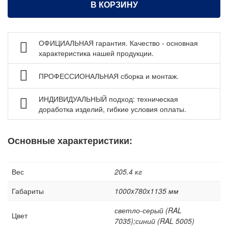
В КОРЗИНУ
Тележки и тумбы для инструмента
Тумбы, шкафы и тележки диагностические /
серверные
ОФИЦИАЛЬНАЯ гарантия. Качество - основная
характеристика нашей продукции.
Антистатическая мебель ESD
Мебель для чистых помещений
ПРОФЕССИОНАЛЬНАЯ сборка и монтаж.
Перфорированные панели, подвесы и крюки
ИНДИВИДУАЛЬНЫЙ подход: техническая
Хранение метизов и мелких деталей
доработка изделий, гибкие условия оплаты.
Пластиковые лотки и ячейки
Стеллажи металлические
Основные характеристики:
Шкафы металлические
Сейфы
Вес
205.4 кг
Рабочие стулья
Габариты
1000x780x1135 мм
Тележки ручные для перевозки грузов
светло-серый (RAL
Колеса и колесные опоры
Цвет
7035);синий (RAL 5005)