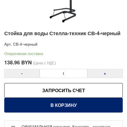
Мебель для чистых помещений
Перфорированные панели, подвесы и крюки
Хранение метизов и мелких деталей
Стойка для воды Стелла-техник СВ-4-черный
Пластиковые лотки и ячейки
Стеллажи металлические
Арт.
СВ-4-черный
Шкафы металлические
Оперативная поставка
Сейфы
138.96
BYN
(Цена с НДС)
Рабочие стулья
-
+
Тележки ручные для перевозки грузов
Колеса и колесные опоры
ЗАПРОСИТЬ СЧЕТ
Аксессуары для сварки
Контейнеры производственные
В КОРЗИНУ
Грузоподъемное оборудование
Нестандартные изделия
ОФИЦИАЛЬНАЯ гарантия. Качество - основная