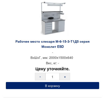
Электромонтажными панелями
Полкой для клавиатуры
Подставкой под системный блок
Тумбой подкатной / подвесной
Комплектом освещения
Дополнительной полкой под столешницу
Рабочее место слесаря М-6-15-3-Т1Д5 серия
Тип покрытия: порошковое
Монолит ESD
Цвет: серый RAL 7035
-
Гарантия: 1 год
ВхШхГ, мм:
2000x
1500x
640
Вес, кг:
-
Производитель: ПО «ГЕФЕСД»
Страна производства: Россия
Цену уточняйте.
Производитель: Gefesd
-
+
Страна производства: Россия
Импортер в РБ: ООО «ТрастПром»
В корзину