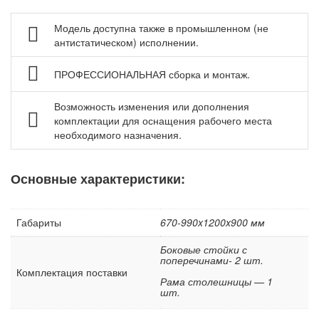
Антистатическое оснащение Gresson ESD
Модель доступна также в промышленном (не
Аксессуары для антистатических столов МЕТЕХ
антистатическом) исполнении.
Аксессуары для антистатических столов Gresson ESD
Шкафы сухого хранения ESD
ПРОФЕССИОНАЛЬНАЯ сборка и монтаж.
Мебель для чистых помещений
Возможность изменения или дополнения
Перфорированные панели, подвесы и крюки
комплектации для оснащения рабочего места
необходимого назначения.
Хранение метизов и мелких деталей
Пластиковые лотки и ячейки
Основные характеристики:
Стеллажи металлические
Шкафы металлические
Габариты
670-990x1200x900 мм
Сейфы
Рабочие стулья
Боковые стойки с
поперечинами- 2 шт.
Тележки ручные для перевозки грузов
Комплектация поставки
Рама столешницы — 1
Колеса и колесные опоры
шт.
Аксессуары для сварки