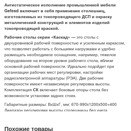
Антистатическое исполнение промышленной мебели
Контейнеры производственные
Gefesd включает в себя применение столешниц,
Грузоподъемное оборудование
изготовленных из токопроводящего ДСП и окраску
металлический конструкций и элементов изделий
Нестандартные изделия
токопроводящей краской.
Платформы подкатные SF
Рабочие столы серии «Каскад» —
это столы с
двухуровневой рабочей поверхностью и усиленным каркасом,
что позволяет работать с большими нагрузками и удобно
размещать необходимое оснащение, например, тяжелое
оборудование на втором уровне рабочего стола, вблизи
основной рабочей поверхности. Идеально подойдет при
организации рабочих мест регулировки, настройки
радиоэлектронной аппаратуры (РЭА). Две рабочие
поверхности имеют независимую регулировка высоты.
Комплектация
СК
включает боковые опоры стола без
возможности установки задних стоек.
Габаритные размеры: ВхШхГ, мм: 670-990x1200x500+400
Диапазон регулировки высоты столешницы без учета
регулируемых опор: 660–850 мм
Вес: кг
Похожие товары
Допустимая нагрузка на конструкцию: 500 кг