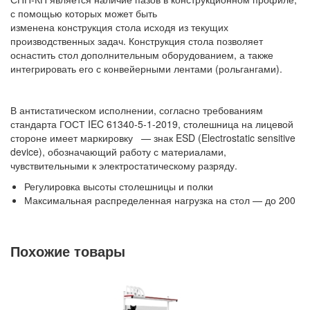
Контейнеры производственные
с помощью которых может быть
Грузоподъемное оборудование
изменена конструкция стола исходя из текущих
производственных задач. Конструкция стола позволяет
Нестандартные изделия
оснастить стол дополнительным оборудованием, а также
Платформы подкатные SF
интегрировать его с конвейерными лентами (рольгангами).
В антистатическом исполнении, согласно требованиям
стандарта ГОСТ IEC 61340-5-1-2019, столешница на лицевой
стороне имеет маркировку
— знак ESD (Electrostatic sensitive
device), обозначающий работу с материалами,
чувствительными к электростатическому разряду.
Регулировка высоты столешницы и полки
Максимальная распределенная нагрузка на стол — до 200
кг.
Температурная стойкость столешницы — до 300°С.
Промышленное и антистатическое исполнение ESD.
Похожие товары
Инструкции по сборке