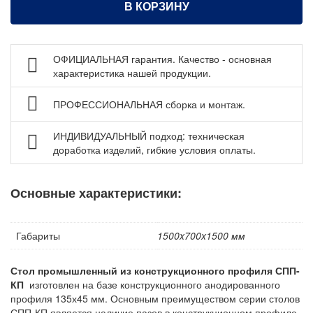
В КОРЗИНУ
Аксессуары для антистатических столов МЕТЕХ
Аксессуары для антистатических столов Gresson ESD
Шкафы сухого хранения ESD
ОФИЦИАЛЬНАЯ гарантия. Качество - основная
характеристика нашей продукции.
Мебель для чистых помещений
Перфорированные панели, подвесы и крюки
ПРОФЕССИОНАЛЬНАЯ сборка и монтаж.
Хранение метизов и мелких деталей
ИНДИВИДУАЛЬНЫЙ подход: техническая
Пластиковые лотки и ячейки
доработка изделий, гибкие условия оплаты.
Стеллажи металлические
Шкафы металлические
Основные характеристики:
Сейфы
Рабочие стулья
Габариты
1500x700x1500 мм
Тележки ручные для перевозки грузов
Стол промышленный из конструкционного профиля СПП-
Колеса и колесные опоры
КП
изготовлен на базе конструкционного анодированного
Аксессуары для сварки
профиля 135х45 мм. Основным преимуществом серии столов
СПП-КП является наличие пазов в конструкционном профиле,