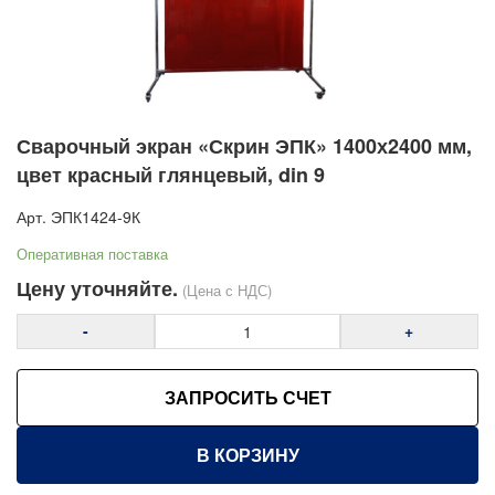
серверные
Антистатическая мебель ESD
Мебель для чистых помещений
Перфорированные панели, подвесы и крюки
Хранение метизов и мелких деталей
Сварочный экран «Скрин ЭПК» 1400х2400 мм,
цвет красный глянцевый, din 9
Пластиковые лотки и ячейки
Стеллажи металлические
Арт.
ЭПК1424-9К
Шкафы металлические
Оперативная поставка
Сейфы
Цену уточняйте.
(Цена с НДС)
Рабочие стулья
-
+
Тележки ручные для перевозки грузов
Колеса и колесные опоры
ЗАПРОСИТЬ СЧЕТ
Аксессуары для сварки
Средства индивидуальной защиты сварщика (СИЗ)
В КОРЗИНУ
Маски сварщика