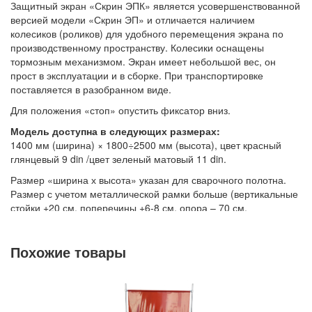
Защитный экран «Скрин ЭПК» является усовершенствованной
версией модели «Скрин ЭП» и отличается наличием
колесиков (роликов) для удобного перемещения экрана по
производственному пространству. Колесики оснащены
тормозным механизмом. Экран имеет небольшой вес, он
прост в эксплуатации и в сборке. При транспортировке
поставляется в разобранном виде.
Для положения «стоп» опустить фиксатор вниз.
Модель доступна в следующих размерах:
1400 мм (ширина) × 1800÷2500 мм (высота), цвет красный
глянцевый 9 din /цвет зеленый матовый 11 din.
Размер «ширина х высота» указан для сварочного полотна.
Размер с учетом металлической рамки больше (вертикальные
стойки +20 см, поперечины +6-8 см, опора – 70 см,
расстояние от пола до нижней рамки составляет 17 см).
Цена указана за модель «Скрин ЭПК» 1400х2400 мм, цвет
Похожие товары
красный глянцевый, din 9.
Комфортное и простое перемещение экрана с помощью
роликовой системы.
Применение