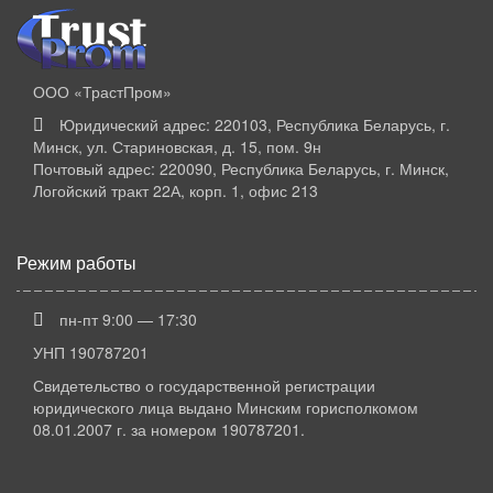
пленки.
Гарантия: 12 месяцев
Производитель: ООО «НТ-Сварка»
ООО «ТрастПром»
Производитель: НТ-сварка
Юридический адрес: 220103, Республика Беларусь, г.
Страна производства: Россия
Минск, ул. Стариновская, д. 15, пом. 9н
Почтовый адрес: 220090, Республика Беларусь, г. Минск,
Логойский тракт 22А, корп. 1, офис 213
Режим работы
пн-пт 9:00 — 17:30
УНП 190787201
Свидетельство о государственной регистрации
юридического лица выдано Минским горисполкомом
08.01.2007 г. за номером 190787201.