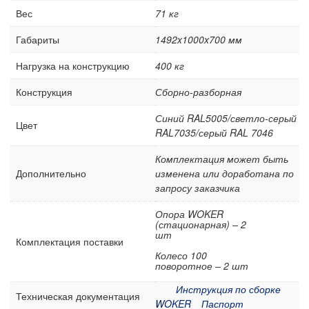
Вес
71 кг
Аксессуары для верстаков Gresson
Аксессуары для столов промышленных Gresson
Габариты
1492x1000x700 мм
Оборудование для дымоудаления и фильтрации
Нагрузка на конструкцию
400 кг
воздуха
Конструкция
Сборно-разборная
Нестандартные верстаки, столы по индивидуальному
заказу
Синий RAL5005/светло-серый
Цвет
Шкафы инструментальные
RAL7035/серый RAL 7046
Тележки и тумбы для инструмента
Комплектация может быть
Тумбы, шкафы и тележки диагностические /
Дополнительно
изменена или доработана по
серверные
запросу заказчика
Антистатическая мебель ESD
Опора WOKER
(стационарная) – 2
Мебель для чистых помещений
шт
Комплектация поставки
Перфорированные панели, подвесы и крюки
Колесо 100
поворотное – 2 шт
Хранение метизов и мелких деталей
Инструкция по сборке
Пластиковые лотки и ячейки
Техническая документация
WOKER
Паспорт