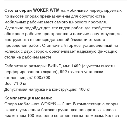
Стеллажи металлические
Столы серии WOKER WTM
на мобильных нерегулируемых
Шкафы металлические
по высоте опорах предназначены для обустройства
Сейфы
мобильных рабочих мест самого широкого профиля.
Идеально подойдут для тех видов работ, где требуется
Рабочие стулья
обширное рабочее пространство и наличие сопутствующего
Тележки ручные для перевозки грузов
инструмента в непосредственной близости от места
проведения работ. Стояночный тормоз, установленный на
Колеса и колесные опоры
колесах с двух сторон, обеспечивает надежную фиксацию
Аксессуары для сварки
стола на рабочем месте.
Контейнеры производственные
Габаритные размеры: ВхШхГ, мм: 1492 (с учетом высоты
перфорированного экрана), 992 (высота установки
Грузоподъемное оборудование
столешницы)x1000x700
Вес: 71,0 кг
Нестандартные изделия
Допустимая нагрузка на конструкцию: 400 кг
Платформы подкатные SF
Комплектация модели:
Опора мобильная WOKER — 2 шт. В комплектацию опоры
входит: усиленная боковая ручка; два поворотных колеса
диаметром 100 мм, одно со стояночным тормозом. Колеса
прорезинены высококачественной резиной светлого цвета.
Траверса WOKER – 1 шт. Крепится к опорам для повышения