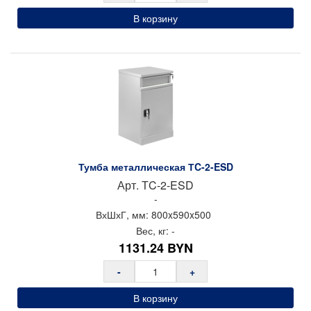
(ESD) исполнении с защитой от электростатического разряда.
В корзину
В антистатическом (ESD) исполнении тумба окрашена
полимерной антистатической порошковой краской и
поставляется с комплектом антистатических ESD колес.
Масса тумбы — 30 кг. Поставляется в собранном виде.
Производитель: Gresson
Страна производства: Россия
Тумба металлическая ТC-2-ESD
Арт.
ТC-2-ESD
-
ВхШхГ, мм:
800x
590x
500
Вес, кг:
-
1131.24
BYN
-
+
В корзину