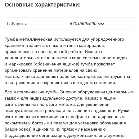
Основные характеристики:
Контейнеры производственные
Грузоподъемное оборудование
Габариты
670x590x500 мм
Нестандартные изделия
Платформы подкатные SF
Тумба металлическая
используется для упорядоченного
хранения и защиты от пыли и грязи материалов,
применяемых в повседневной работе. Вместе с
дополнительным оснащением в виде системы перегородок
и маркировки (обозначения ящиков) тумба позволяет
организовать хранение материалов на своих
местах. Ящики защищают рабочие материалы, инструменты
от загрязнения и сохраняют их в исходном состоянии.
Все металлические тумбы Gresson оборудованы центральным
замком для индивидуального доступа. Каркас и ящики
изготовлены из листового металла для увеличения
эксплуатационного ресурса и повышения надежности. Ручки
изготовлены из алюминиевого профиля с анодированным
покрытием и боковыми пазами для установки обозначения
(маркировки) ящиков по их прямому назначению
(подразделение организации, документация, инструменты,