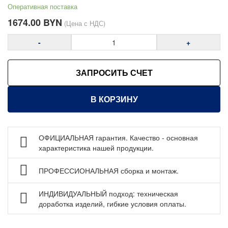
Антистатическое оснащение Gresson ESD
Оперативная поставка
Аксессуары для антистатических столов МЕТЕХ
1674.00
BYN
(Цена с НДС)
Аксессуары для антистатических столов Gresson ESD
-
+
Шкафы сухого хранения ESD
Мебель для чистых помещений
ЗАПРОСИТЬ СЧЕТ
Перфорированные панели, подвесы и крюки
Хранение метизов и мелких деталей
В КОРЗИНУ
Пластиковые лотки и ячейки
Стеллажи металлические
ОФИЦИАЛЬНАЯ гарантия. Качество - основная
Шкафы металлические
характеристика нашей продукции.
Сейфы
ПРОФЕССИОНАЛЬНАЯ сборка и монтаж.
Рабочие стулья
Тележки ручные для перевозки грузов
ИНДИВИДУАЛЬНЫЙ подход: техническая
доработка изделий, гибкие условия оплаты.
Колеса и колесные опоры
Аксессуары для сварки