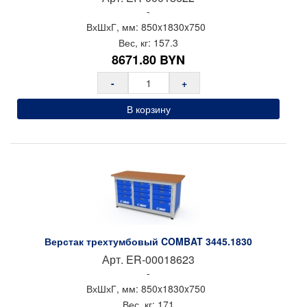
-
ВхШхГ, мм:
850x
1830x
750
Вес, кг:
157.3
8671.80
BYN
-
+
В корзину
Верстак трехтумбовый COMBAT 3445.1830
Арт.
ER-00018623
-
ВхШхГ, мм:
850x
1830x
750
Вес, кг:
171