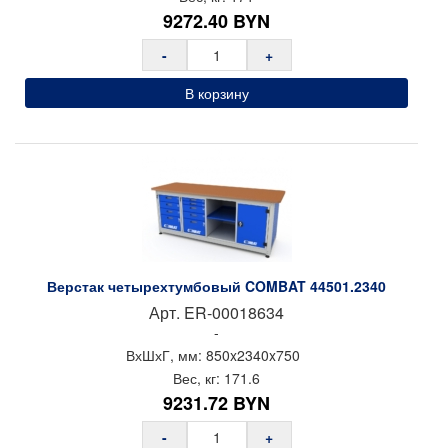
9272.40
BYN
-
+
В корзину
Верстак четырехтумбовый COMBAT 44501.2340
Арт.
ER-00018634
-
ВхШхГ, мм:
850x
2340x
750
Вес, кг:
171.6
9231.72
BYN
-
+