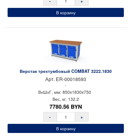
-
+
В корзину
Верстак трехтумбовый COMBAT 3222.1830
Арт.
ER-00018593
-
ВхШхГ, мм:
850x
1830x
750
Вес, кг:
132.2
7780.56
BYN
-
+
В корзину