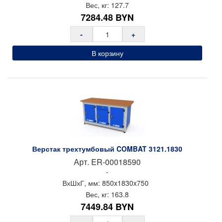
Вес, кг:
127.7
7284.48
BYN
-
+
В корзину
Верстак трехтумбовый COMBAT 3121.1830
Арт.
ER-00018590
-
ВхШхГ, мм:
850x
1830x
750
Вес, кг:
163.8
7449.84
BYN