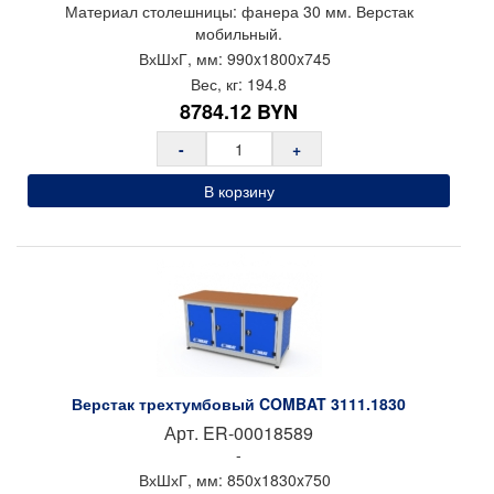
Материал столешницы: фанера 30 мм. Верстак
мобильный.
ВхШхГ, мм:
990x
1800x
745
Вес, кг:
194.8
8784.12
BYN
-
+
В корзину
Верстак трехтумбовый COMBAT 3111.1830
Арт.
ER-00018589
-
ВхШхГ, мм:
850x
1830x
750