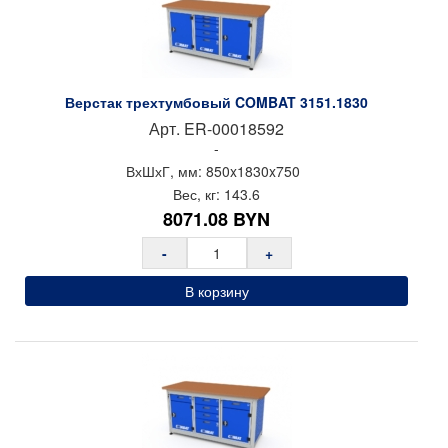
Верстак трехтумбовый COMBAT 3151.1830
Арт.
ER-00018592
-
ВхШхГ, мм:
850x
1830x
750
Вес, кг:
143.6
8071.08
BYN
-
+
В корзину