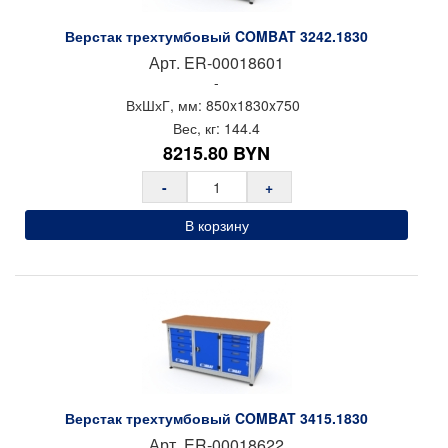
Верстак трехтумбовый COMBAT 3242.1830
Арт.
ER-00018601
-
ВхШхГ, мм:
850x
1830x
750
Вес, кг:
144.4
8215.80
BYN
-
+
В корзину
Верстак трехтумбовый COMBAT 3415.1830
Арт.
ER-00018622