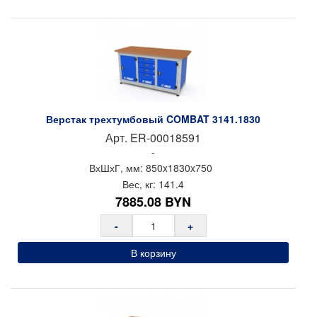
Верстак трехтумбовый COMBAT 3141.1830
Арт.
ER-00018591
-
ВхШхГ, мм:
850x
1830x
750
Вес, кг:
141.4
7885.08
BYN
-
+
В корзину